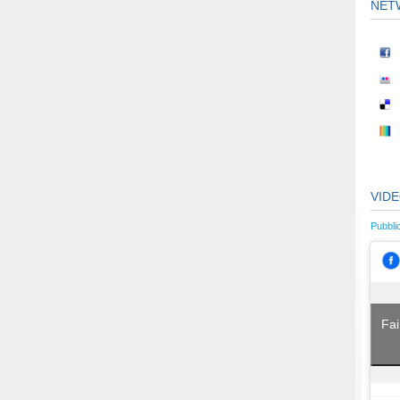
NET
VID
Pubbli
Fai