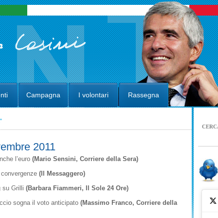
nti
Campagna
I volontari
Rassegna
"
CERC
vembre 2011
anche l’euro
(Mario Sensini, Corriere della Sera)
ve convergenze
(Il Messaggero)
 su Grilli
(Barbara Fiammeri, Il Sole 24 Ore)
ccio sogna il voto anticipato
(Massimo Franco, Corriere della