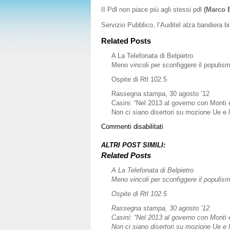
II Pdl non piace più agli stessi pdl
(Marco B
Servizio Pubblico, l’Auditel alza bandiera 
Related Posts
A La Telefonata di Belpietro
Meno vincoli per sconfiggere il populis
Ospite di Rtl 102.5
Rassegna stampa, 30 agosto ’12
Casini: “Nel 2013 al governo con Monti 
Non ci siano disertori su mozione Ue e 
su
Commenti disabilitati
Rassegna
stampa,
ALTRI POST SIMILI:
26
Related Posts
novembre
A La Telefonata di Belpietro
2011
Meno vincoli per sconfiggere il populis
Ospite di Rtl 102.5
Rassegna stampa, 30 agosto ’12
Casini: “Nel 2013 al governo con Monti 
Non ci siano disertori su mozione Ue e 