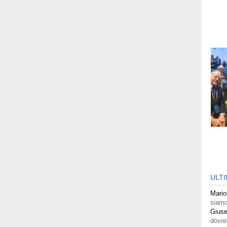
ULT
Mario
siamo
Giuse
dovre