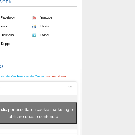
WORK
Facebook
Youtube
Flickr
Blip.tv
Delicious
Twitter
Dopplr
EO
cato da Pier Ferdinando Casini |
su:
Facebook
 clic per accettare i cookie marketing e
abilitare questo contenuto