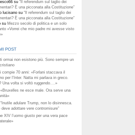
cesco66
su
“Il referendum sul taglio dei
mentari? È una picconata alla Costituzione”
o lucisano
su
“Il referendum sul taglio dei
mentari? È una picconata alla Costituzione”
o
su
Mezzo secolo di politica e un solo
anto «Vorrei che mio padre mi avesse visto
e»
MI POST
titi ormai non esistono più. Sono sempre un
ristiano
i compie 70 anni: «Forlani staccava il
no per l’Inter. Natta mi parlava in greco.
? Una volta si voltò ruggendo….»
 «Bruxelles ne esce male. Ora serve una
unità»
 “Inutile adulare Trump, non lo disinnesca.
 deve adottare vere contromisure”
e XIV l’uomo giusto per una vera pace
aterale»