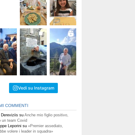
Vedi su Instagram
IMI COMMENTI
 Dereviziis
su
Anche mio figlio positivo,
 un team Covid
ppe Leporini
su
«Premier assediato,
bbe volere i leader in squadra»