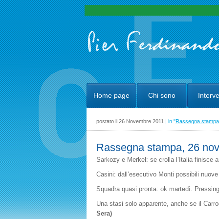
Home page
Chi sono
Interve
postato il 26 Novembre 2011
| in "
Rassegna stampa
Rassegna stampa, 26 no
Sarkozy e Merkel: se crolla l’Italia finisce 
Casini: dall’esecutivo Monti possibili nuo
Squadra quasi pronta: ok martedì. Pressing
Una stasi solo apparente, anche se il Carro
Sera)