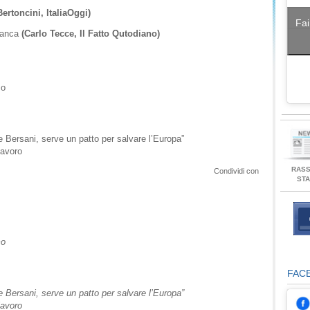
ertoncini, ItaliaOggi)
Fai
bianca
(Carlo Tecce, Il Fatto Qutodiano)
mo
e Bersani, serve un patto per salvare l’Europa”
lavoro
RAS
Condividi con
ST
mo
FAC
e Bersani, serve un patto per salvare l’Europa”
lavoro