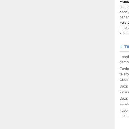
Fran
parla
angel
parla
Fulvi
rimpi
volar
ULTI
I par
democ
Casin
telefo
Craxi
Dazi:
vera 
Dazi:
La Ue
«Leon
multil