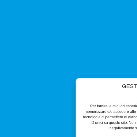
GEST
Per fornire le migliori esper
memorizzare e/o accedere alle i
tecnologie ci permetterà di ela
ID unici su questo sito. Non 
negativamente su