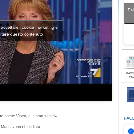
Fai
ma di
r accettare i cookie marketing e
i Gruber in
litare questo contenuto
anche”
RAS
ST
rà anche Visco, ci siamo sentiti»
FAC
Mancavano i fuori lista