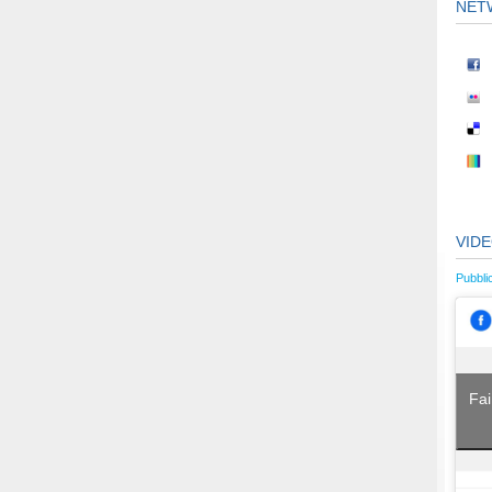
NET
VID
Pubbli
Fai