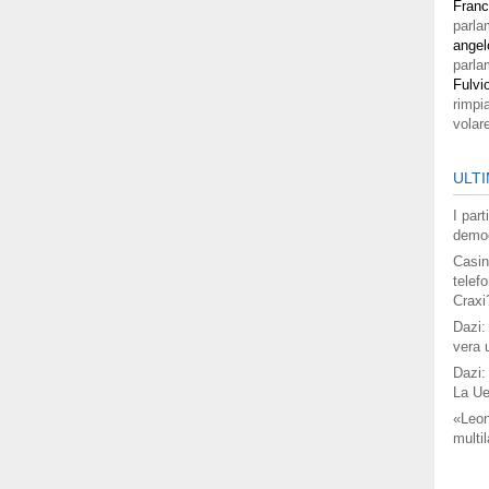
Fran
parla
angel
parla
Fulvi
rimpi
volar
ULTI
I par
democ
Casin
telefo
Craxi
Dazi:
vera 
Dazi:
La Ue
«Leon
multil