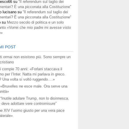
cesco66
su
“Il referendum sul taglio dei
mentari? È una picconata alla Costituzione”
o lucisano
su
“Il referendum sul taglio dei
mentari? È una picconata alla Costituzione”
o
su
Mezzo secolo di politica e un solo
anto «Vorrei che mio padre mi avesse visto
e»
MI POST
titi ormai non esistono più. Sono sempre un
ristiano
i compie 70 anni: «Forlani staccava il
no per l’Inter. Natta mi parlava in greco.
? Una volta si voltò ruggendo….»
 «Bruxelles ne esce male. Ora serve una
unità»
 “Inutile adulare Trump, non lo disinnesca.
 deve adottare vere contromisure”
e XIV l’uomo giusto per una vera pace
aterale»