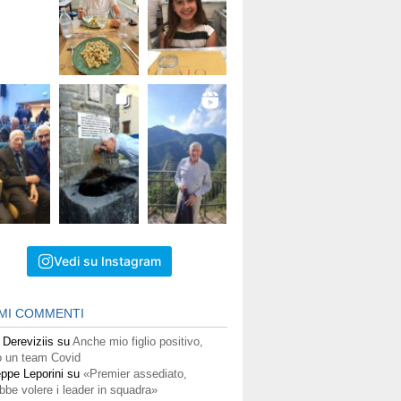
Vedi su Instagram
IMI COMMENTI
 Dereviziis
su
Anche mio figlio positivo,
 un team Covid
ppe Leporini
su
«Premier assediato,
bbe volere i leader in squadra»