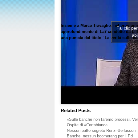
Insieme a Marco Travaglio, nel program
Fai clic pe
approfondimento di La7 condotto da Lill
abi
una puntata dal titolo “La verità sulle b
Related Posts
«Sulle banche non faremo processi. Ver
Ospite di #Cartabianca
Nessun patto segreto Renzi-Berlusconi. 
Banche: nessun boomerang per il Pd