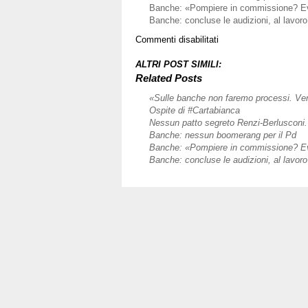
Banche: «Pompiere in commissione? Evit
Banche: concluse le audizioni, al lavoro
su
Commenti disabilitati
Ospite
di
ALTRI POST SIMILI:
Otto
Related Posts
e
«Sulle banche non faremo processi. Ver
mezzo
Ospite di #Cartabianca
Nessun patto segreto Renzi-Berlusconi. 
Banche: nessun boomerang per il Pd
Banche: «Pompiere in commissione? Evit
Banche: concluse le audizioni, al lavoro