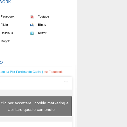
WORK
Facebook
Youtube
Flickr
Blip.tv
Delicious
Twitter
Dopplr
EO
cato da Pier Ferdinando Casini |
su:
Facebook
 clic per accettare i cookie marketing e
abilitare questo contenuto