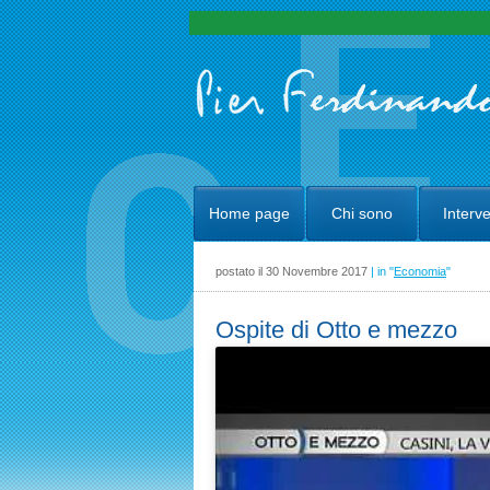
Home page
Chi sono
Interve
postato il 30 Novembre 2017
| in "
Economia
"
Ospite di Otto e mezzo