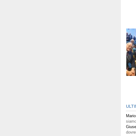
ULT
Mario
siamo
Giuse
dovre