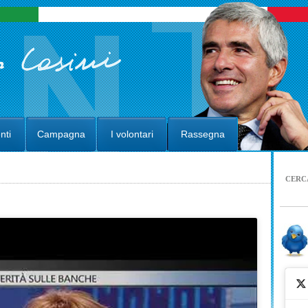
nti
Campagna
I volontari
Rassegna
CERC