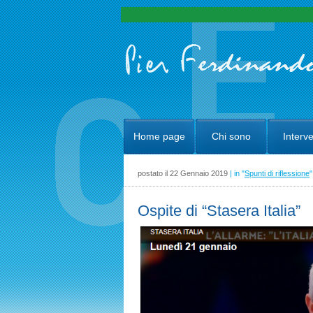
Home page
Chi sono
Interve
postato il 22 Gennaio 2019
| in "
Spunti di riflessione
"
Ospite di “Stasera Italia”