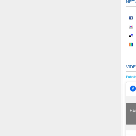
NET
VID
Pubbli
Fai