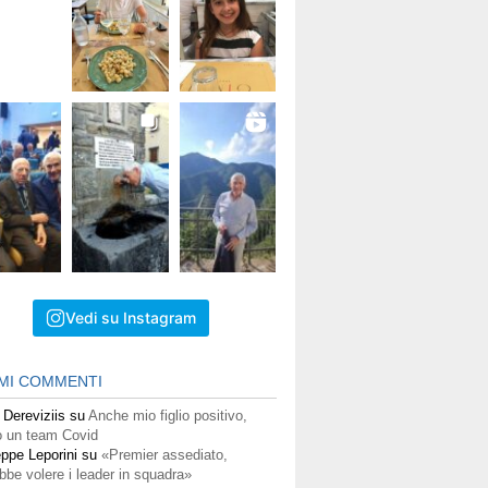
Vedi su Instagram
IMI COMMENTI
 Dereviziis
su
Anche mio figlio positivo,
 un team Covid
ppe Leporini
su
«Premier assediato,
bbe volere i leader in squadra»