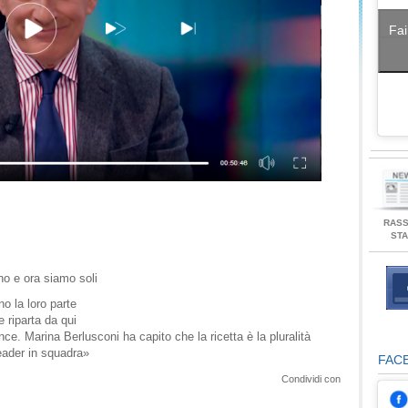
Fai
RAS
ST
no e ora siamo soli
o la loro parte
 riparta da qui
nce. Marina Berlusconi ha capito che la ricetta è la pluralità
eader in squadra»
FAC
Condividi con