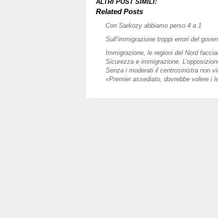
di
ALTRI POST SIMILI:
“Stasera
Related Posts
Italia”
Con Sarkozy abbiamo perso 4 a 1
Sull’immigrazione troppi errori del gover
Immigrazione, le regioni del Nord faccian
Sicurezza e immigrazione. L’opposizione
Senza i moderati il centrosinistra non vi
«Premier assediato, dovrebbe volere i l