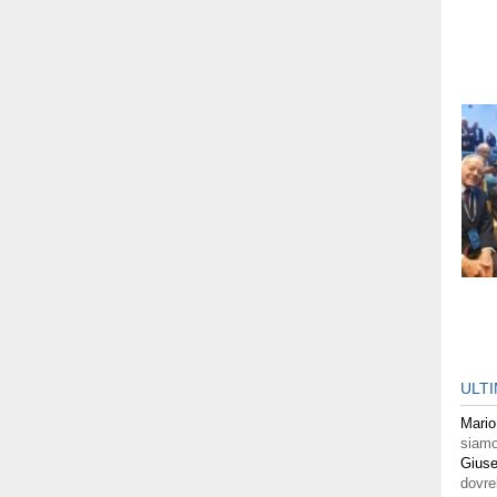
ULT
Mario
siamo
Giuse
dovre