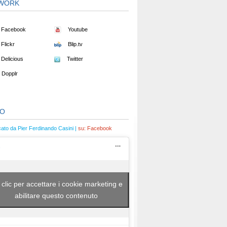
WORK
Facebook
Youtube
Flickr
Blip.tv
Delicious
Twitter
Dopplr
EO
cato da Pier Ferdinando Casini |
su:
Facebook
 clic per accettare i cookie marketing e
abilitare questo contenuto