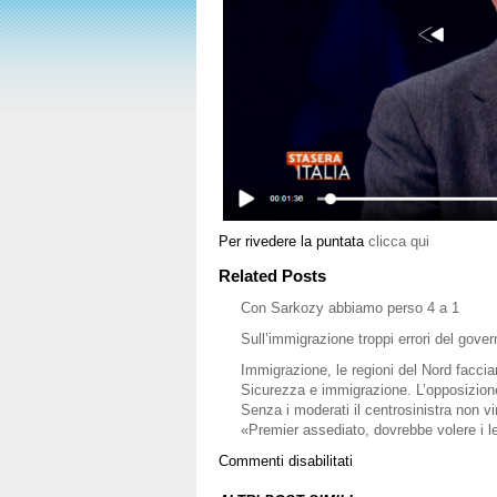
Per rivedere la puntata
clicca qui
Related Posts
Con Sarkozy abbiamo perso 4 a 1
Sull’immigrazione troppi errori del gover
Immigrazione, le regioni del Nord faccian
Sicurezza e immigrazione. L’opposizione
Senza i moderati il centrosinistra non vi
«Premier assediato, dovrebbe volere i l
su
Commenti disabilitati
Ospite