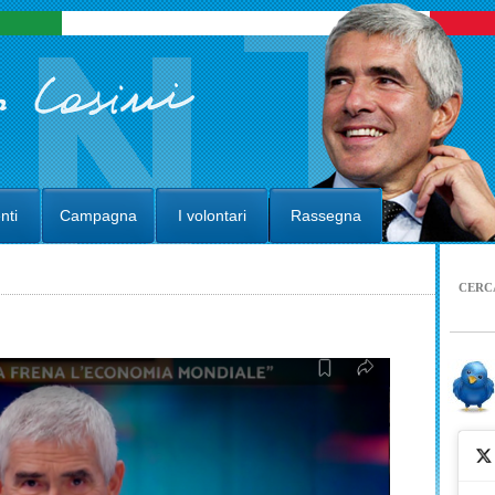
nti
Campagna
I volontari
Rassegna
CERC