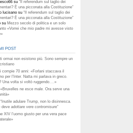
cesco66
su
“Il referendum sul taglio dei
mentari? È una picconata alla Costituzione”
o lucisano
su
“Il referendum sul taglio dei
mentari? È una picconata alla Costituzione”
o
su
Mezzo secolo di politica e un solo
anto «Vorrei che mio padre mi avesse visto
e»
MI POST
titi ormai non esistono più. Sono sempre un
ristiano
i compie 70 anni: «Forlani staccava il
no per l’Inter. Natta mi parlava in greco.
? Una volta si voltò ruggendo….»
 «Bruxelles ne esce male. Ora serve una
unità»
 “Inutile adulare Trump, non lo disinnesca.
 deve adottare vere contromisure”
e XIV l’uomo giusto per una vera pace
aterale»