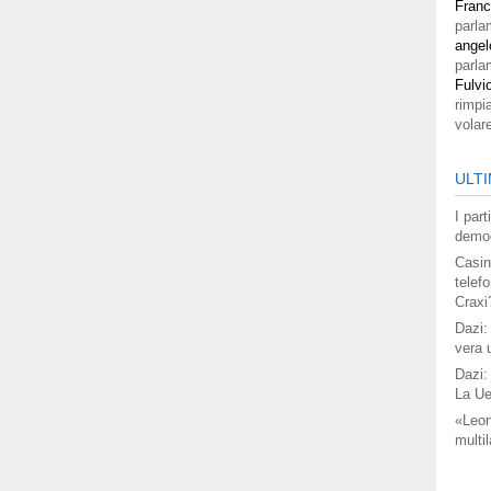
Fran
parla
angel
parla
Fulvi
rimpi
volar
ULTI
I par
democ
Casin
telefo
Craxi
Dazi:
vera 
Dazi:
La Ue
«Leon
multil