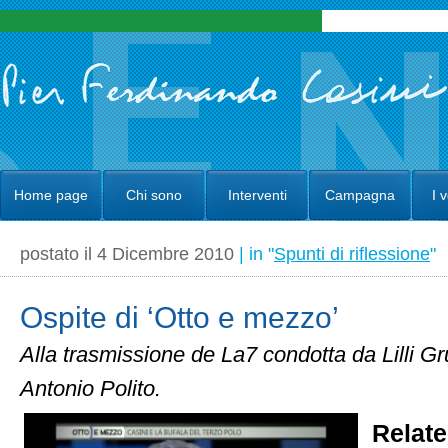
Home page
Chi sono
Interventi
Campagna
I 
postato il 4 Dicembre 2010
| in "
Spunti di riflessione
"
Ospite di ‘Otto e mezzo’
Alla trasmissione de La7 condotta da Lilli Gr
Antonio Polito.
Relat