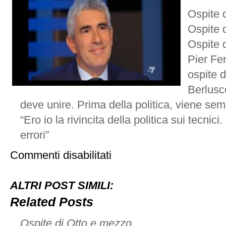
Ospite 
Ospite 
Ospite 
Pier Fe
ospite 
Berlusc
deve unire. Prima della politica, viene sem
“Ero io la rivincita della politica sui tecnic
errori”
su
Commenti disabilitati
Ospite
di
‘Otto
ALTRI POST SIMILI:
e
mezzo’
Related Posts
Ospite di Otto e mezzo