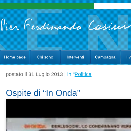
Home page
Chi sono
Interventi
Campagna
I 
postato il 31 Luglio 2013
| in "
Politica
"
Ospite di “In Onda”