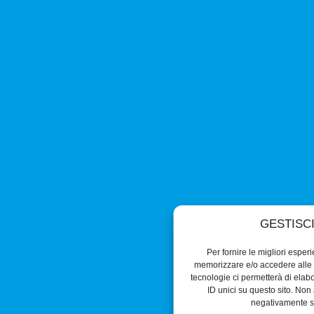
GESTISC
Per fornire le migliori esper
memorizzare e/o accedere alle i
tecnologie ci permetterà di ela
ID unici su questo sito. Non 
negativamente su