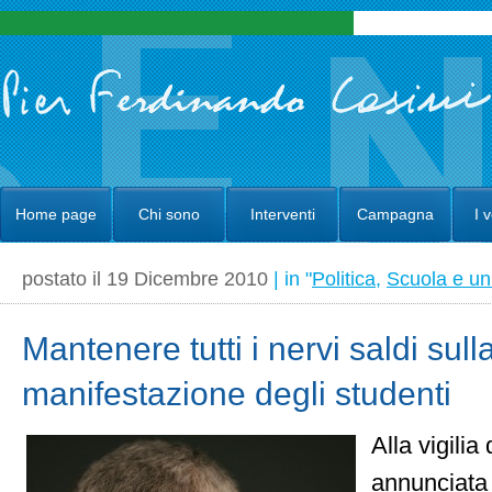
Home page
Chi sono
Interventi
Campagna
I 
postato il 19 Dicembre 2010
| in "
Politica
,
Scuola e uni
Mantenere tutti i nervi saldi sull
manifestazione degli studenti
Alla vigilia
annunciata 