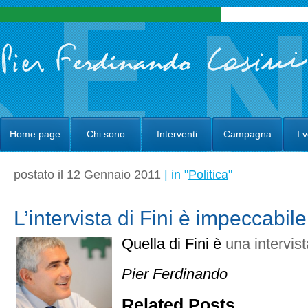
Home page
Chi sono
Interventi
Campagna
I 
postato il 12 Gennaio 2011
| in "
Politica
"
L’intervista di Fini è impeccabile
Quella di Fini è
una intervis
Pier Ferdinando
Related Posts