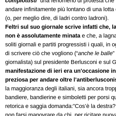
complottisti
” una fenomeno di protesta che
andare infinitamente più lontano di una lotta 
(o, per meglio dire, di ladri contro ladroni).
Feltri sul suo giornale scrive infatti che, l
non è assolutamente minata
e che, a lagn
soliti giornali e partiti progressisti i quali, in
di scrivere ciò che vogliono (“
anche le balle
”
giornalista) sul presidente Berlusconi e sul 
manifestazione di ieri era un’occasione i
preziosa per andare oltre l’antiberluscon
la maggioranza degli italiani, sia ancora trop
bandiere, bandierine e simboletti per porsi q
retorica e saggia domanda:”Cos’è la destra? 
non farsi manovrare da chi, per ricitare nu