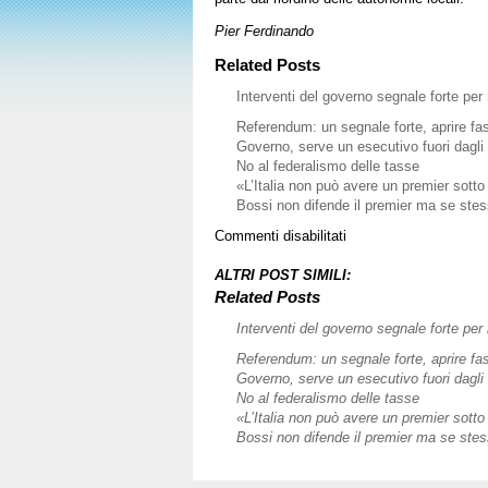
Pier Ferdinando
Related Posts
Interventi del governo segnale forte per 
Referendum: un segnale forte, aprire fa
Governo, serve un esecutivo fuori dagli 
No al federalismo delle tasse
«L’Italia non può avere un premier sotto
Bossi non difende il premier ma se ste
su
Commenti disabilitati
La
Lega
ALTRI POST SIMILI:
determina
Related Posts
la
Interventi del governo segnale forte per 
politica
italiana
Referendum: un segnale forte, aprire fa
Governo, serve un esecutivo fuori dagli 
No al federalismo delle tasse
«L’Italia non può avere un premier sotto
Bossi non difende il premier ma se ste