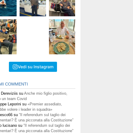
Vedi su Instagram
IMI COMMENTI
 Dereviziis
su
Anche mio figlio positivo,
 un team Covid
ppe Leporini
su
«Premier assediato,
bbe volere i leader in squadra»
cesco66
su
“Il referendum sul taglio dei
mentari? È una picconata alla Costituzione”
o lucisano
su
“Il referendum sul taglio dei
mentari? È una picconata alla Costituzione”