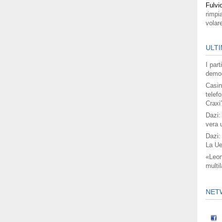
Fulvi
rimpi
volar
ULTI
I par
democ
Casin
telefo
Craxi
Dazi:
vera 
Dazi:
La Ue
«Leon
multil
NET