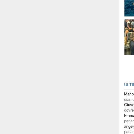
ULT
Mario
siamo
Giuse
dovre
Fran
parla
angel
parla