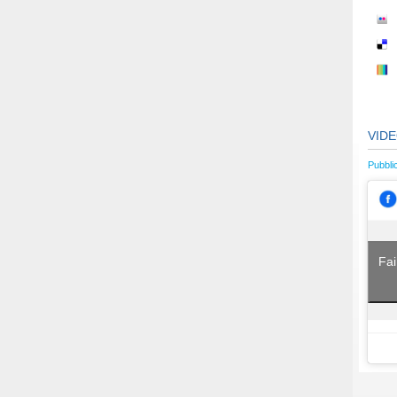
VID
Pubbli
Fai