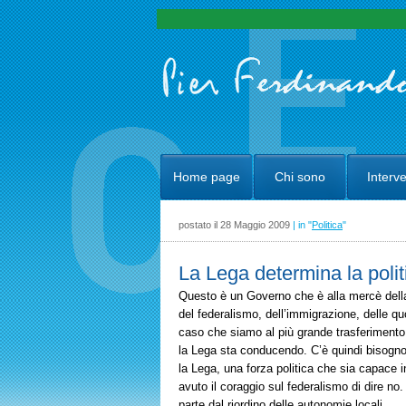
Home page
Chi sono
Interve
postato il 28 Maggio 2009
| in "
Politica
"
La Lega determina la politi
Questo è un Governo che è alla mercè della
del federalismo, dell’immigrazione, delle quo
caso che siamo al più grande trasferimento d
la Lega sta conducendo. C’è quindi bisogno 
la Lega, una forza politica che sia capace 
avuto il coraggio sul federalismo di dire no
parte dal riordino delle autonomie locali.