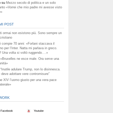
o
su
Mezzo secolo di politica e un solo
anto «Vorrei che mio padre mi avesse visto
e»
MI POST
titi ormai non esistono più. Sono sempre un
ristiano
i compie 70 anni: «Forlani staccava il
no per l’Inter. Natta mi parlava in greco.
? Una volta si voltò ruggendo….»
 «Bruxelles ne esce male. Ora serve una
unità»
 “Inutile adulare Trump, non lo disinnesca.
 deve adottare vere contromisure”
e XIV l’uomo giusto per una vera pace
aterale»
WORK
Facebook
Youtube