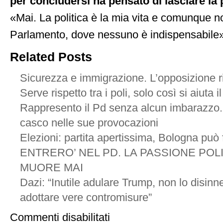
per concludersi ha pensato di lasciare la 
«Mai. La politica è la mia vita e comunque no
Parlamento, dove nessuno è indispensabile»
Related Posts
Sicurezza e immigrazione. L’opposizione r
Serve rispetto tra i poli, solo così si aiuta 
Rappresento il Pd senza alcun imbarazzo
casco nelle sue provocazioni
Elezioni: partita apertissima, Bologna può 
ENTRERO’ NEL PD. LA PASSIONE POL
MUORE MAI
Dazi: “Inutile adulare Trump, non lo disin
adottare vere contromisure”
su
Commenti disabilitati
Io