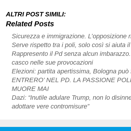
scivolato
a
ALTRI POST SIMILI:
sinistra?
Il
Related Posts
baricentro
della
Sicurezza e immigrazione. L’opposizione r
coalizione
non
Serve rispetto tra i poli, solo così si aiuta 
sarà
Rappresento il Pd senza alcun imbarazzo
certo
Fratoianni
casco nelle sue provocazioni
Elezioni: partita apertissima, Bologna può 
ENTRERO’ NEL PD. LA PASSIONE POL
MUORE MAI
Dazi: “Inutile adulare Trump, non lo disin
adottare vere contromisure”