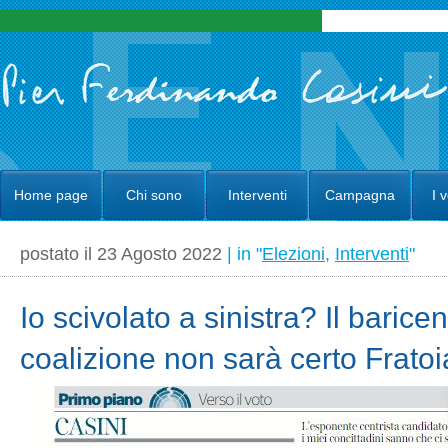
Home page
Chi sono
Interventi
Campagna
I 
postato il 23 Agosto 2022
| in "
Elezioni
,
Interventi
"
Io scivolato a sinistra? Il baricen
coalizione non sarà certo Fratoi