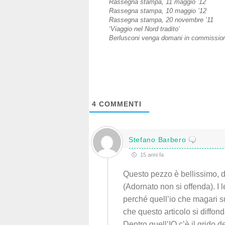
Rassegna stampa, 11 maggio ’12
Rassegna stampa, 10 maggio ’12
Rassegna stampa, 20 novembre ’11
‘Viaggio nel Nord tradito’
Berlusconi venga domani in commissio
4
COMMENTI
Stefano Barbero
15 anni fa
Questo pezzo è bellissimo, d
(Adornato non si offenda). I 
perché quell’io che magari su
che questo articolo si diffond
Dentro quell’IO c’è il grido d