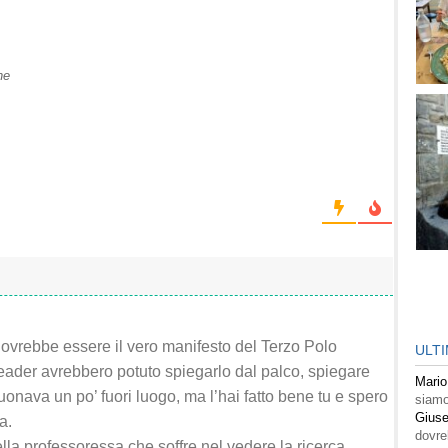
ne
ovrebbe essere il vero manifesto del Terzo Polo
ULT
leader avrebbero potuto spiegarlo dal palco, spiegare
Mario
onava un po’ fuori luogo, ma l’hai fatto bene tu e spero
siamo
Giuse
a.
dovre
ella professoressa che soffre nel vedere la ricerca