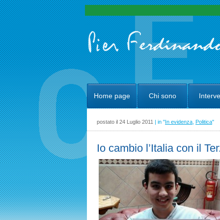
Home page
Chi sono
Interve
postato il 24 Luglio 2011
| in "
In evidenza
,
Politica
"
Io cambio l’Italia con il T