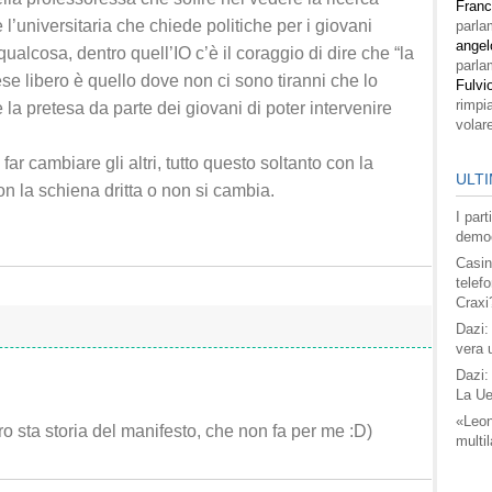
Fran
è l’universitaria che chiede politiche per i giovani
parla
angel
ualcosa, dentro quell’IO c’è il coraggio di dire che “la
parla
se libero è quello dove non ci sono tiranni che lo
Fulvi
rimpi
 la pretesa da parte dei giovani di poter intervenire
volar
ar cambiare gli altri, tutto questo soltanto con la
ULTI
on la schiena dritta o non si cambia.
I par
democ
Casin
telefo
Craxi
Dazi:
vera 
Dazi:
La Ue
«Leon
o sta storia del manifesto, che non fa per me :D)
multil