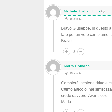
Michele Trabacchino
15 anni fa
Bravo Giuseppe, in questo arti
fare per un vero cambiamento
Bravo!!
0
Marta Romano
15 anni fa
Cambierà, schiena dritta e c
Ottimo articolo, hai sintetizz
crede davvero. Avanti così!
Marta