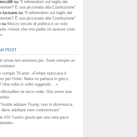
cesco66
su
“Il referendum sul taglio dei
mentari? È una picconata alla Costituzione”
o lucisano
su
“Il referendum sul taglio dei
mentari? È una picconata alla Costituzione”
o
su
Mezzo secolo di politica e un solo
anto «Vorrei che mio padre mi avesse visto
e»
MI POST
titi ormai non esistono più. Sono sempre un
ristiano
i compie 70 anni: «Forlani staccava il
no per l’Inter. Natta mi parlava in greco.
? Una volta si voltò ruggendo….»
 «Bruxelles ne esce male. Ora serve una
unità»
 “Inutile adulare Trump, non lo disinnesca.
 deve adottare vere contromisure”
e XIV l’uomo giusto per una vera pace
aterale»