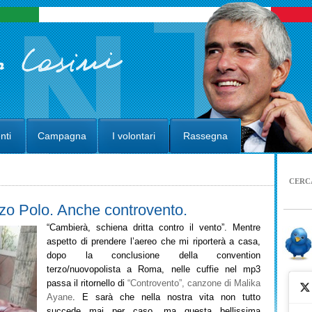
nti
Campagna
I volontari
Rassegna
CERC
erzo Polo. Anche controvento.
“Cambierà, schiena dritta contro il vento”. Mentre
aspetto di prendere l’aereo che mi riporterà a casa,
dopo la conclusione della convention
terzo/nuovopolista a Roma, nelle cuffie nel mp3
passa il ritornello di
“Controvento”, canzone di Malika
Ayane
. E sarà che nella nostra vita non tutto
succede mai per caso, ma questa bellissima