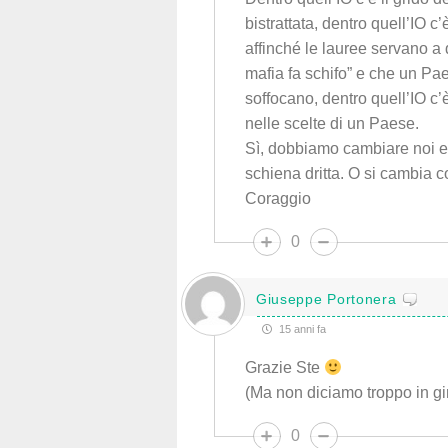
bistrattata, dentro quell’IO c’
affinché le lauree servano a q
mafia fa schifo” e che un Pae
soffocano, dentro quell’IO c’è
nelle scelte di un Paese.
Sì, dobbiamo cambiare noi e f
schiena dritta. O si cambia c
Coraggio
0
Giuseppe Portonera
15 anni fa
Grazie Ste
(Ma non diciamo troppo in gir
0