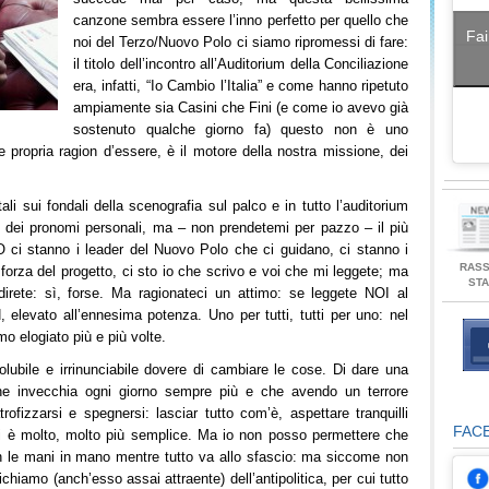
canzone sembra essere l’inno perfetto per quello che
Fai
noi del Terzo/Nuovo Polo ci siamo ripromessi di fare:
il titolo dell’incontro all’Auditorium della Conciliazione
era, infatti, “Io Cambio l’Italia” e come hanno ripetuto
ampiamente sia Casini che Fini (e come io avevo già
sostenuto qualche giorno fa) questo non è uno
e propria ragion d’essere, è il motore della nostra missione, dei
li sui fondali della scenografia sul palco e in tutto l’auditorium
 dei pronomi personali, ma – non prendetemi per pazzo – il più
IO ci stanno i leader del Nuovo Polo che ci guidano, ci stanno i
RAS
la forza del progetto, ci sto io che scrivo e voi che mi leggete; ma
ST
irete: sì, forse. Ma ragionateci un attimo: se leggete NOI al
, elevato all’ennesima potenza. Uno per tutti, tutti per uno: nel
mo elogiato più e più volte.
solubile e irrinunciabile dovere di cambiare le cose. Di dare una
e invecchia ogni giorno sempre più e che avendo un terrore
ofizzarsi e spegnersi: lasciar tutto com’è, aspettare tranquilli
FAC
ni è molto, molto più semplice. Ma io non posso permettere che
n le mani in mano mentre tutto va allo sfascio: ma siccome non
iamo (anch’esso assai attraente) dell’antipolitica, per cui tutto