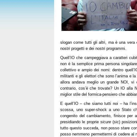
slogan come tutti gli altri, ma è una vera 
nostri progetti e dei nostri programmi.
Quell’IO che campeggiava a caratteri cubita
non è la semplice prima persona singolare
collettivo e ampio dei nomi: dentro quell’
militanti e gli elettori che sono l’anima e 
allora andava meglio un grande NOI, vi d
contrario, cos’è che trovate? Un IO alla N
miglior stile del formica-pensiero che abbia
E quell’IO – che siamo tutti noi – ha l’in
scossa, uno super-shock a uno Stato ch
congenito del cambiamento, finisce per atr
presidiando le proprie
sicure
(sic) posizio
tutto questo succeda, non posso stare co
posso nemmeno permettermi di cedere al rich