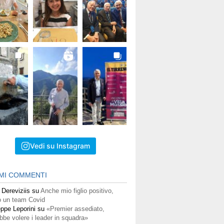
Vedi su Instagram
IMI COMMENTI
 Dereviziis
su
Anche mio figlio positivo,
 un team Covid
ppe Leporini
su
«Premier assediato,
bbe volere i leader in squadra»