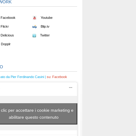
WORK
Facebook
Youtube
Flickr
Blip.tv
Delicious
Twitter
Dopplr
EO
cato da Pier Ferdinando Casini |
su:
Facebook
 clic per accettare i cookie marketing e
abilitare questo contenuto