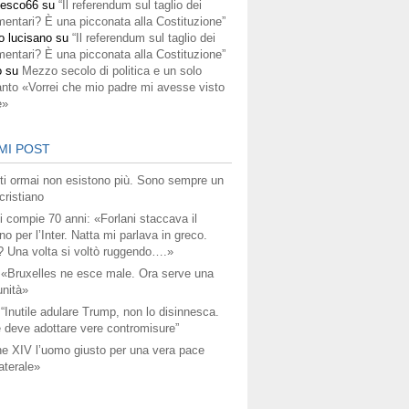
cesco66
su
“Il referendum sul taglio dei
mentari? È una picconata alla Costituzione”
o lucisano
su
“Il referendum sul taglio dei
mentari? È una picconata alla Costituzione”
o
su
Mezzo secolo di politica e un solo
anto «Vorrei che mio padre mi avesse visto
e»
MI POST
titi ormai non esistono più. Sono sempre un
ristiano
i compie 70 anni: «Forlani staccava il
no per l’Inter. Natta mi parlava in greco.
? Una volta si voltò ruggendo….»
 «Bruxelles ne esce male. Ora serve una
unità»
 “Inutile adulare Trump, non lo disinnesca.
 deve adottare vere contromisure”
e XIV l’uomo giusto per una vera pace
aterale»