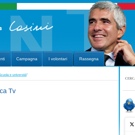
nti
Campagna
I volontari
Rassegna
Scuola e università
"
CERC
ica Tv