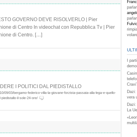
Fran
parla
angel
parla
UESTO GOVERNO DEVE RISOLVERLO | Pier
Fulvi
one di Centro In videochat con Repubblica Tv | Pier
rimpi
ione di Centro. […]
volar
ULTI
I par
democ
Casin
telefo
Craxi
DERE I POLITICI DAL PIEDISTALLO
Dazi:
/09/03/bergamo-federico-villa-la-giovane-forzista-passata-alla-lega-e-quello-
vera 
-piedistallo-il-sole-24-ore/
Dazi:
La Ue
«Leon
multil