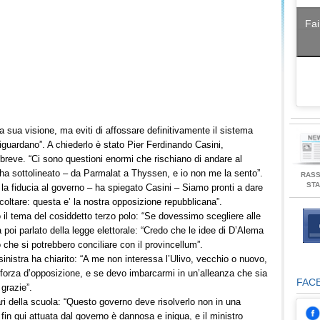
Fai
la sua visione, ma eviti di affossare definitivamente il sistema
 riguardano”. A chiederlo è stato Pier Ferdinando Casini,
breve. “Ci sono questioni enormi che rischiano di andare al
ha sottolineato – da Parmalat a Thyssen, e io non me la sento”.
RAS
ST
 la fiducia al governo – ha spiegato Casini – Siamo pronti a dare
coltare: questa e’ la nostra opposizione repubblicana”.
to il tema del cosiddetto terzo polo: “Se dovessimo scegliere alle
poi parlato della legge elettorale: “Credo che le idee di D’Alema
che si potrebbero conciliare con il provincellum”.
osinistra ha chiarito: “A me non interessa l’Ulivo, vecchio o nuovo,
forza d’opposizione, e se devo imbarcarmi in un’alleanza che sia
FAC
 grazie”.
cari della scuola: “Questo governo deve risolverlo non in una
ri fin qui attuata dal governo è dannosa e iniqua, e il ministro