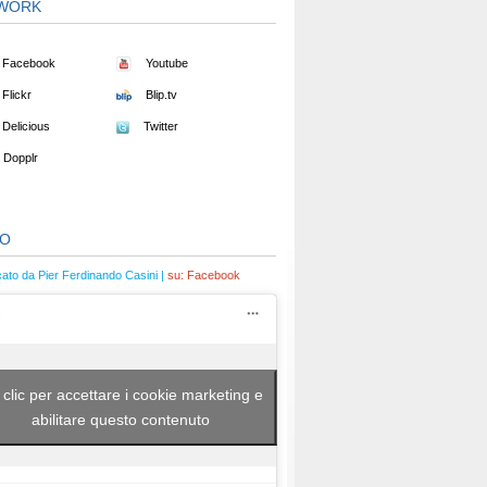
WORK
Facebook
Youtube
Flickr
Blip.tv
Delicious
Twitter
Dopplr
EO
cato da Pier Ferdinando Casini |
su:
Facebook
 clic per accettare i cookie marketing e
abilitare questo contenuto