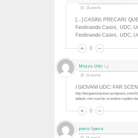
15 anni fa
[…] CASINI, PRECARI: Q
Ferdinando Casini, UDC, Uni
Ferdinando Casini, UDC, Un
0
Mozzo Udc
15 anni fa
I GIOVANI UDC: FAR SCEN
http://bergamonazione.wordpress.com/2010
delludc-che-vuol-far-scendere-i-politici-dal
0
piero lipera
15 anni fa