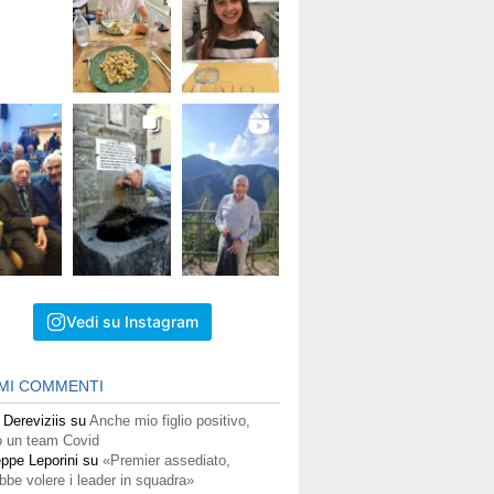
Vedi su Instagram
IMI COMMENTI
 Dereviziis
su
Anche mio figlio positivo,
 un team Covid
ppe Leporini
su
«Premier assediato,
bbe volere i leader in squadra»