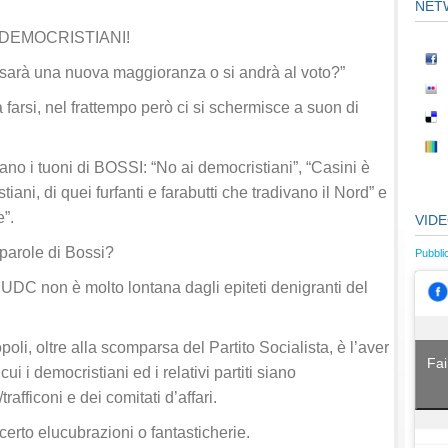
NET
I DEMOCRISTIANI!
Ci sarà una nuova maggioranza o si andrà al voto?”
rsi, nel frattempo però ci si schermisce a suon di
no i tuoni di BOSSI: “No ai democristiani”, “Casini è
ani, di quei furfanti e farabutti che tradivano il Nord” e
e”.
VID
parole di Bossi?
Pubbli
’UDC non è molto lontana dagli epiteti denigranti del
oli, oltre alla scomparsa del Partito Socialista, è l’aver
Fai
ui i democristiani ed i relativi partiti siano
trafficoni e dei comitati d’affari.
erto elucubrazioni o fantasticherie.