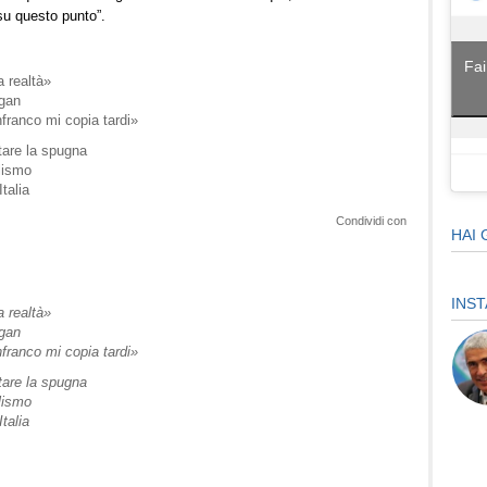
su questo punto”.
Fai
a realtà»
ogan
franco mi copia tardi»
tare la spugna
alismo
talia
Condividi con
HAI 
INS
a realtà»
ogan
franco mi copia tardi»
tare la spugna
alismo
talia