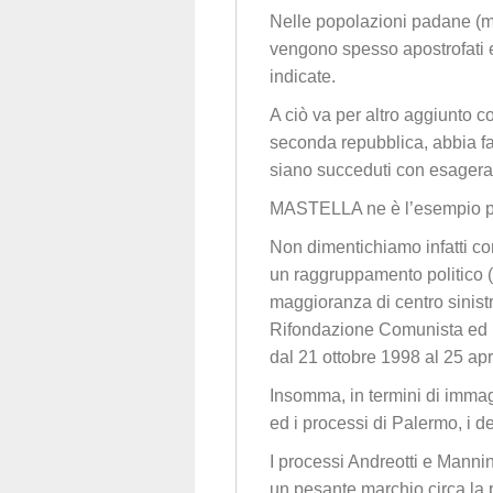
Nelle popolazioni padane (ma 
vengono spesso apostrofati ed
indicate.
A ciò va per altro aggiunto c
seconda repubblica, abbia fat
siano succeduti con esagerat
MASTELLA ne è l’esempio pi
Non dimentichiamo infatti
un raggruppamento politico (
maggioranza di centro sinistr
Rifondazione Comunista ed il
dal 21 ottobre 1998 al 25 apr
Insomma, in termini di immagi
ed i processi di Palermo, i de
I processi Andreotti e Manni
un pesante marchio circa la p