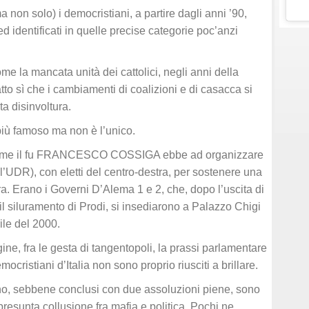
non solo) i democristiani, a partire dagli anni ’90,
 identificati in quelle precise categorie poc’anzi
ome la mancata unità dei cattolici, negli anni della
to sì che i cambiamenti di coalizioni e di casacca si
a disinvoltura.
ù famoso ma non è l’unico.
 come il fu FRANCESCO COSSIGA ebbe ad organizzare
l’UDR), con eletti del centro-destra, per sostenere una
a. Erano i Governi D’Alema 1 e 2, che, dopo l’uscita di
 siluramento di Prodi, si insediarono a Palazzo Chigi
ile del 2000.
ne, fra le gesta di tangentopoli, la prassi parlamentare
mocristiani d’Italia non sono proprio riusciti a brillare.
no, sebbene conclusi con due assoluzioni piene, sono
resunta collusione fra mafia e politica. Pochi ne