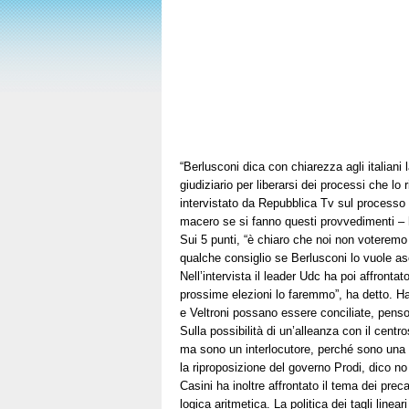
“Berlusconi dica con chiarezza agli italiani 
giudiziario per liberarsi dei processi che lo
intervistato da Repubblica Tv sul processo 
macero se si fanno questi provvedimenti – 
Sui 5 punti, “è chiaro che noi non voteremo
qualche consiglio se Berlusconi lo vuole as
Nell’intervista il leader Udc ha poi affronta
prossime elezioni lo faremmo”, ha detto. Ha 
e Veltroni possano essere conciliate, penso 
Sulla possibilità di un’alleanza con il centr
ma sono un interlocutore, perché sono una 
la riproposizione del governo Prodi, dico no
Casini ha inoltre affrontato il tema dei pre
logica aritmetica. La politica dei tagli linea