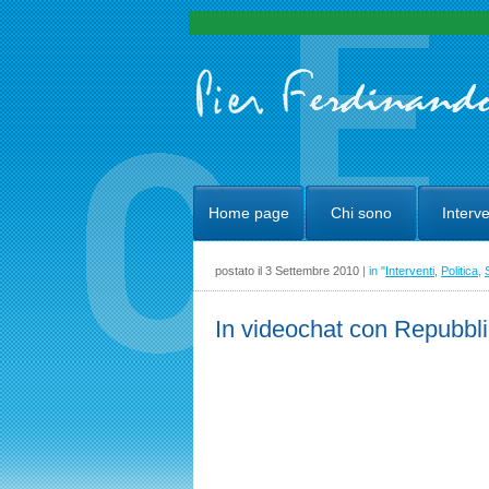
Home page
Chi sono
Interve
postato il 3 Settembre 2010
| in "
Interventi
,
Politica
,
In videochat con Repubbl