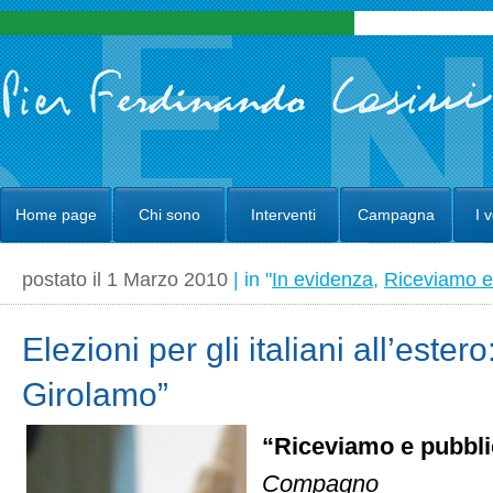
Home page
Chi sono
Interventi
Campagna
I 
postato il 1 Marzo 2010
| in "
In evidenza
,
Riceviamo e
Elezioni per gli italiani all’estero
Girolamo”
“Riceviamo e pubbl
Compagno