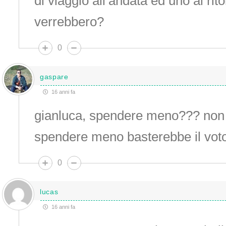
di viaggio all’andata ed uno al ri
verrebbero?
0
gaspare
16 anni fa
gianluca, spendere meno??? non
spendere meno basterebbe il voto 
0
lucas
16 anni fa