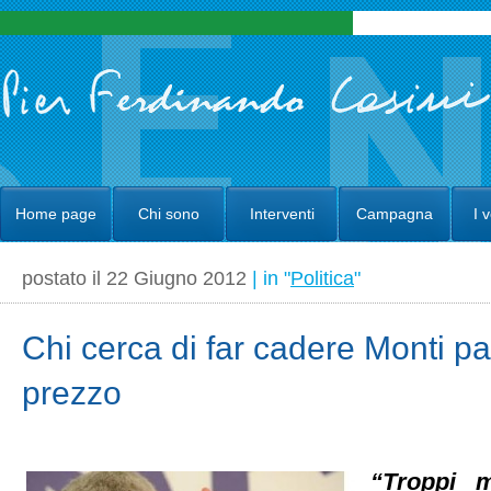
Home page
Chi sono
Interventi
Campagna
I 
postato il 22 Giugno 2012
| in "
Politica
"
Chi cerca di far cadere Monti p
prezzo
“Troppi 