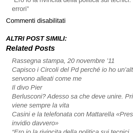
“Ero io la rivincita della politica sui tecnic
errori”
su
Commenti disabilitati
Burlando
e
Scajola
ALTRI POST SIMILI:
come
i
Related Posts
ladri
di
Rassegna stampa, 20 novembre ’11
Pisa
Capisco i Circoli del Pd perché io ho un’alt
servono alleati come me
Il divo Pier
Berlusconi? Adesso sa che deve unire. Prim
viene sempre la vita
Casini e la telefonata con Mattarella «Pres
invidio davvero»
“Ero io la rivincita della politica sui tecnic