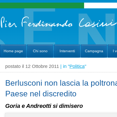
Home page
Chi sono
Interventi
Campagna
I 
postato il 12 Ottobre 2011
| in "
Politica
"
Berlusconi non lascia la poltrona
Paese nel discredito
Goria e Andreotti si dimisero