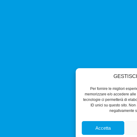
GESTISC
Per fornire le migliori esper
memorizzare e/o accedere alle i
tecnologie ci permetterà di ela
ID unici su questo sito. Non 
negativamente su
Accetta