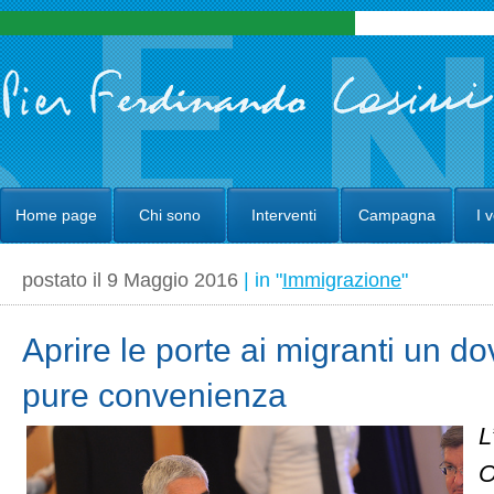
Home page
Chi sono
Interventi
Campagna
I 
postato il 9 Maggio 2016
| in "
Immigrazione
"
Aprire le porte ai migranti un d
pure convenienza
L
O