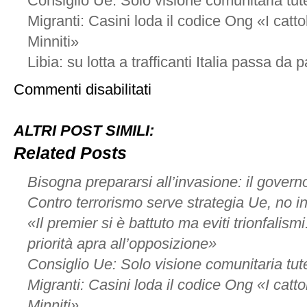
Consiglio Ue: Solo visione comunitaria tutel
Migranti: Casini loda il codice Ong «I catto
Minniti»
Libia: su lotta a trafficanti Italia passa da p
su
Commenti disabilitati
Aprire
le
porte
ALTRI POST SIMILI:
ai
migranti
Related Posts
un
dovere
Bisogna prepararsi all’invasione: il govern
morale
e
Contro terrorismo serve strategia Ue, no in
pure
«Il premier si è battuto ma eviti trionfalism
convenienza
priorità apra all’opposizione»
Consiglio Ue: Solo visione comunitaria tutel
Migranti: Casini loda il codice Ong «I catto
Minniti»