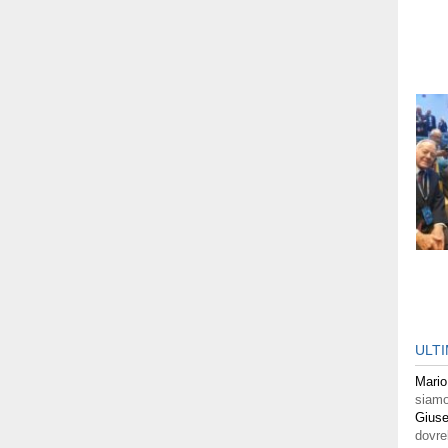
ULT
Mario
siamo
Giuse
dovre