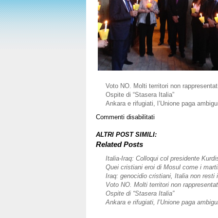
Voto NO. Molti territori non rappresentat
Ospite di “Stasera Italia”
Ankara e rifugiati, l’Unione paga ambiguit
su
Commenti disabilitati
Iraq:
alla
ALTRI POST SIMILI:
Messa
Related Posts
per
Italia-Iraq: Colloqui col presidente Kurd
i
Quei cristiani eroi di Mosul come i marti
cristiani
Iraq: genocidio cristiani, Italia non resti 
di
Voto NO. Molti territori non rappresentat
Mosul
Ospite di “Stasera Italia”
Ankara e rifugiati, l’Unione paga ambiguit