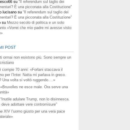
cesco66
su
“Il referendum sul taglio dei
mentari? È una picconata alla Costituzione”
o lucisano
su
“Il referendum sul taglio dei
mentari? È una picconata alla Costituzione”
o
su
Mezzo secolo di politica e un solo
anto «Vorrei che mio padre mi avesse visto
e»
MI POST
titi ormai non esistono più. Sono sempre un
ristiano
i compie 70 anni: «Forlani staccava il
no per l’Inter. Natta mi parlava in greco.
? Una volta si voltò ruggendo….»
 «Bruxelles ne esce male. Ora serve una
unità»
 “Inutile adulare Trump, non lo disinnesca.
 deve adottare vere contromisure”
e XIV l’uomo giusto per una vera pace
aterale»