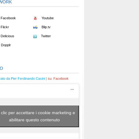
WORK
Facebook
Youtube
Flickr
Blip.tv
Delicious
Twitter
Dopplr
EO
cato da Pier Ferdinando Casini |
su:
Facebook
 clic per accettare i cookie marketing e
abilitare questo contenuto