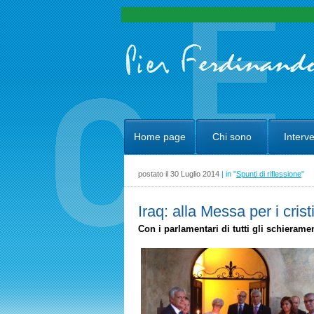
Home page
Chi sono
Interve
postato il 30 Luglio 2014
| in "
Spunti di riflessione
"
Iraq: alla Messa per i cris
Con i parlamentari di tutti gli schieram