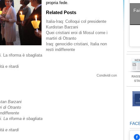
propria fede.
Fai
Related Posts
Italia-Iraq: Colloqui col presidente
Kurdistan Barzani
Quei cristiani eroi di Mosul come i
martiri di Otranto
Iraq: genocidio cristiani, Italia non
resti indifferente
i. La riforma è sbagliata
à e ritardi
Condividi con
RAS
ST
istan Barzani
ri di Otranto
indifferente
i. La riforma è sbagliata
FAC
à e ritardi