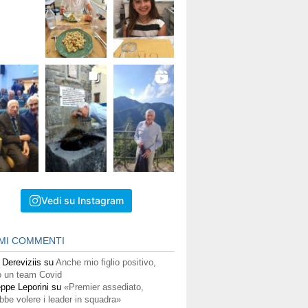
Vedi su Instagram
IMI COMMENTI
 Dereviziis
su
Anche mio figlio positivo,
 un team Covid
ppe Leporini
su
«Premier assediato,
bbe volere i leader in squadra»