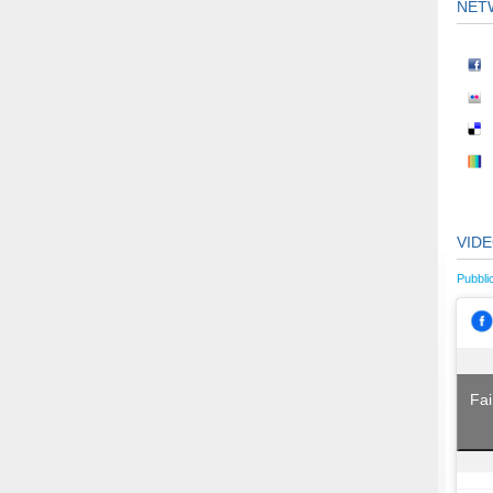
NET
VID
Pubbli
Fai