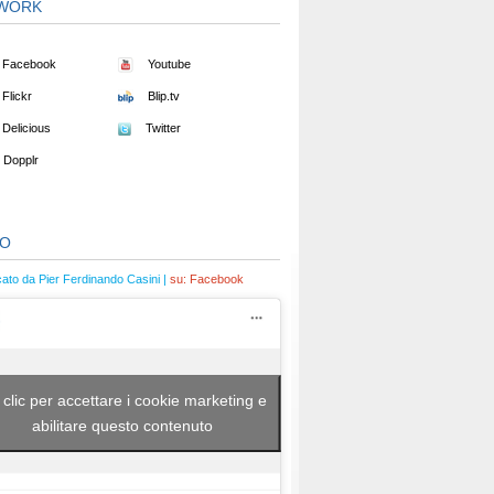
WORK
Facebook
Youtube
Flickr
Blip.tv
Delicious
Twitter
Dopplr
EO
cato da Pier Ferdinando Casini |
su:
Facebook
 clic per accettare i cookie marketing e
abilitare questo contenuto