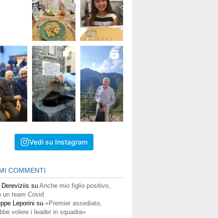
Vedi su Instagram
IMI COMMENTI
 Dereviziis
su
Anche mio figlio positivo,
 un team Covid
ppe Leporini
su
«Premier assediato,
bbe volere i leader in squadra»