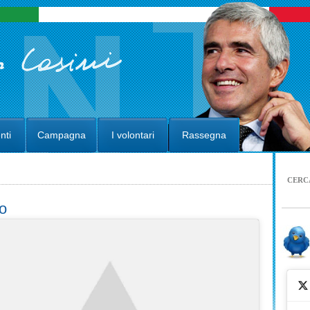
nti
Campagna
I volontari
Rassegna
CERC
o