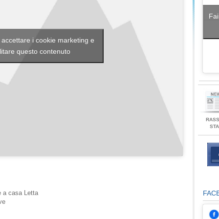
Fai
r accettare i cookie marketing e
litare questo contenuto
RAS
ST
FAC
e a casa Letta
ve