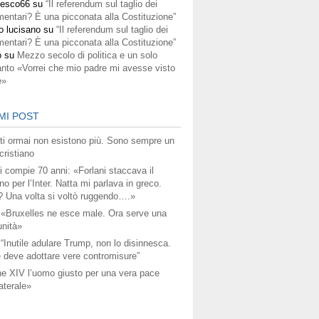
cesco66
su
“Il referendum sul taglio dei
mentari? È una picconata alla Costituzione”
o lucisano
su
“Il referendum sul taglio dei
mentari? È una picconata alla Costituzione”
o
su
Mezzo secolo di politica e un solo
anto «Vorrei che mio padre mi avesse visto
e»
MI POST
titi ormai non esistono più. Sono sempre un
ristiano
i compie 70 anni: «Forlani staccava il
no per l’Inter. Natta mi parlava in greco.
? Una volta si voltò ruggendo….»
 «Bruxelles ne esce male. Ora serve una
unità»
 “Inutile adulare Trump, non lo disinnesca.
 deve adottare vere contromisure”
e XIV l’uomo giusto per una vera pace
aterale»