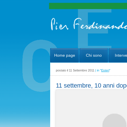
Home page
Chi sono
Interve
postato il 11 Settembre 2011
| in "
Esteri
"
11 settembre, 10 anni dop