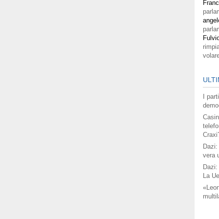
Fran
parla
angel
parla
Fulvi
rimpi
volar
ULTI
I par
democ
Casin
telefo
Craxi
Dazi:
vera 
Dazi:
La Ue
«Leon
multil