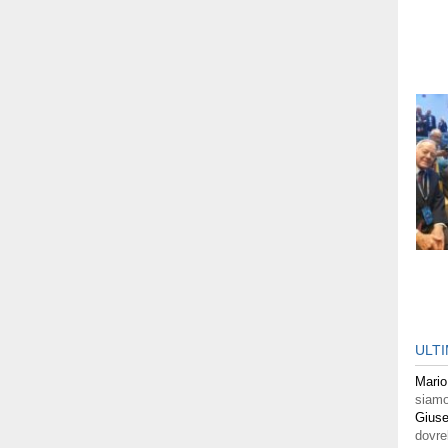
ULT
Mario
siamo
Giuse
dovre