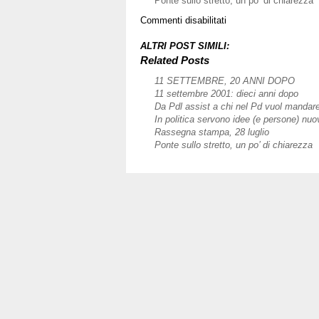
Ponte sullo stretto, un po’ di chiarezza
su
Commenti disabilitati
11
settembre,
ALTRI POST SIMILI:
10
Related Posts
anni
11 SETTEMBRE, 20 ANNI DOPO
dopo
11 settembre 2001: dieci anni dopo
Da Pdl assist a chi nel Pd vuol mandar
In politica servono idee (e persone) nuo
Rassegna stampa, 28 luglio
Ponte sullo stretto, un po’ di chiarezza