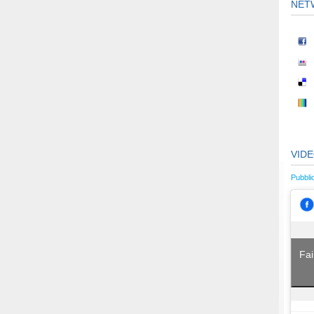
NET
VID
Pubbli
Fai