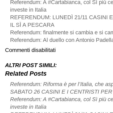
Referendum: A #Cartabianca, col Sì più ce
investe in Italia
REFERENDUM: LUNEDÌ 21/11 CASINI E
IL SÌ A PESCARA
Referendum: finalmente si cambia e si ca
Referendum: Al duello con Antonio Padell
su
Commenti disabilitati
Referendum:
Ospite
di
ALTRI POST SIMILI:
Otto
e
Related Posts
Mezzo
Referendum: Riforma è per l’Italia, che as
SABATO 26 CASINI E I CENTRISTI PER 
Referendum: A #Cartabianca, col Sì più ce
investe in Italia