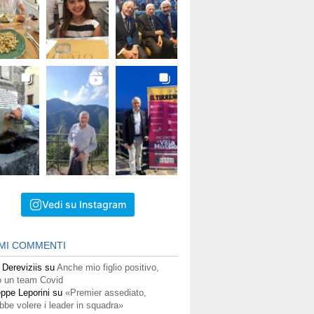
Vedi su Instagram
IMI COMMENTI
 Dereviziis
su
Anche mio figlio positivo,
 un team Covid
ppe Leporini
su
«Premier assediato,
bbe volere i leader in squadra»