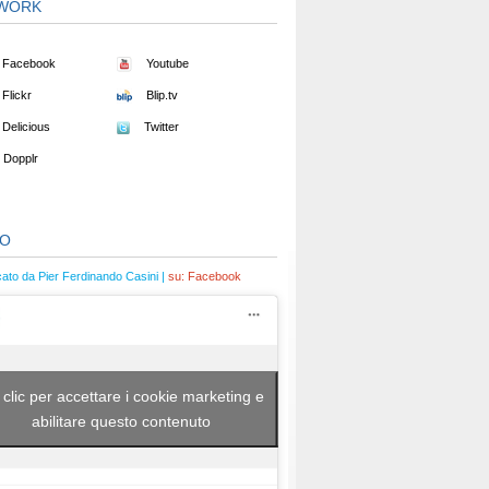
WORK
Facebook
Youtube
Flickr
Blip.tv
Delicious
Twitter
Dopplr
EO
cato da Pier Ferdinando Casini |
su:
Facebook
 clic per accettare i cookie marketing e
abilitare questo contenuto