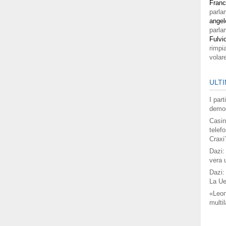
Fran
parla
angel
parla
Fulvi
rimpi
volar
ULTI
I par
democ
Casin
telefo
Craxi
Dazi:
vera 
Dazi:
La Ue
«Leon
multil