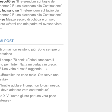
cesco66
su
“Il referendum sul taglio dei
mentari? È una picconata alla Costituzione”
o lucisano
su
“Il referendum sul taglio dei
mentari? È una picconata alla Costituzione”
o
su
Mezzo secolo di politica e un solo
anto «Vorrei che mio padre mi avesse visto
e»
MI POST
titi ormai non esistono più. Sono sempre un
ristiano
i compie 70 anni: «Forlani staccava il
no per l’Inter. Natta mi parlava in greco.
? Una volta si voltò ruggendo….»
 «Bruxelles ne esce male. Ora serve una
unità»
 “Inutile adulare Trump, non lo disinnesca.
 deve adottare vere contromisure”
e XIV l’uomo giusto per una vera pace
aterale»