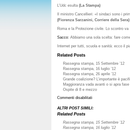
L’Udc esulta
(La Stampa)
Il ministro Cancellieri: «I sindaci sono i p
(Fiorenza Sarzanini, Corriere della Sera)
Roma e la Protezione civile. Lo scontro va i
Sacco:
Abbiamo una sola scelta: fare com
Internet per tutti, scuola e sanità: ecco il pi
Related Posts
Rassegna stampa, 15 Settembre ’12
Rassegna stampa, 16 luglio ’12
Rassegna stampa, 26 aprile ’12
Grande coalizione? L’importante è pacific
Maggioranza vada avanti o si apra fase 
Ospite di 8 e mezzo
su
Commenti disabilitati
Rassegna
stampa,
ALTRI POST SIMILI:
6
Related Posts
febbraio
Rassegna stampa, 15 Settembre ’12
’12
Rassegna stampa, 16 luglio ’12