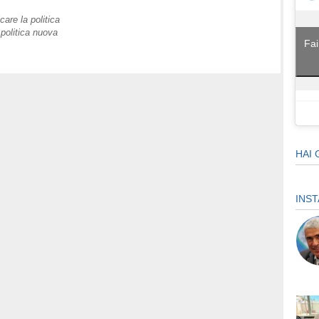
are la politica
politica nuova
Fai
HAI 
INS