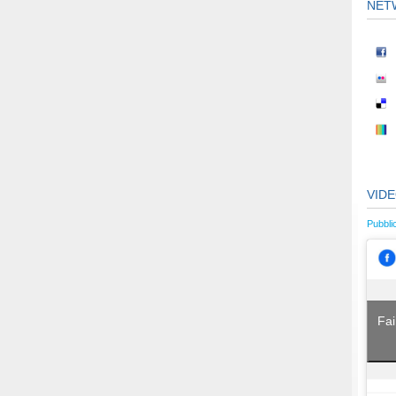
NET
VID
Pubbli
Fai