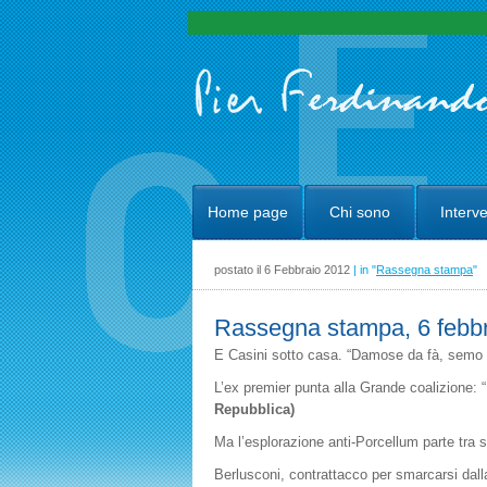
Home page
Chi sono
Interve
postato il 6 Febbraio 2012
| in "
Rassegna stampa
"
Rassegna stampa, 6 febbr
E Casini sotto casa. “Damose da fà, semo
L’ex premier punta alla Grande coalizione: 
Repubblica)
Ma l’esplorazione anti-Porcellum parte tra s
Berlusconi, contrattacco per smarcarsi dal