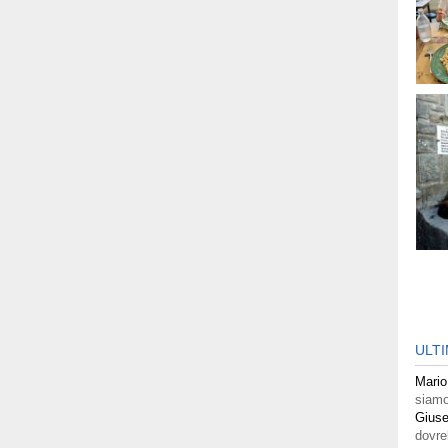
ULT
Mario
siamo
Giuse
dovre