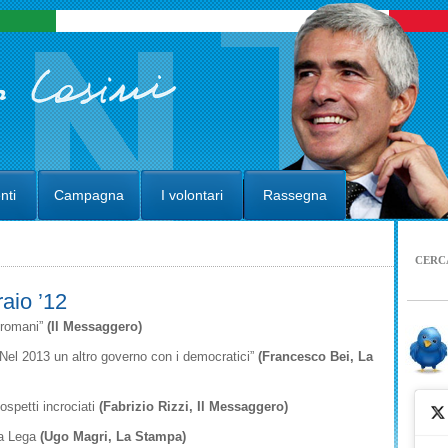
nti
Campagna
I volontari
Rassegna
CERC
aio ’12
 romani”
(Il Messaggero)
“Nel 2013 un altro governo con i democratici”
(Francesco Bei, La
ospetti incrociati
(Fabrizio Rizzi, Il Messaggero)
la Lega
(Ugo Magri, La Stampa)