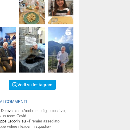
Vedi su Instagram
IMI COMMENTI
 Dereviziis
su
Anche mio figlio positivo,
 un team Covid
ppe Leporini
su
«Premier assediato,
bbe volere i leader in squadra»