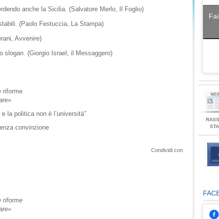
rdendo anche la Sicilia. (Salvatore Merlo, Il Foglio)
Fai
 stabili. (Paolo Festuccia, La Stampa)
erani, Avvenire)
no slogan. (Giorgio Israel, il Messaggero)
e riforme
mare»
e la politica non è l’università”
RAS
ST
 senza convinzione
Condividi con
FAC
e riforme
mare»