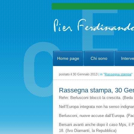
Home page
Chi sono
Interve
postato il 30 Gennaio 2013
| in "
Rassegna stampa
"
Rassegna stampa, 30 Gen
Rehn: Berlusconi bloccò la crescita. (Beda
Nell’Europa integrata non ha senso indignarsi
Berlusconi, nuove accuse dall’Europa. (Paol
Bersani avanti anche dopo il caso Mps, il Pd
18. (Ilvo Diamanti, la Repubblica)