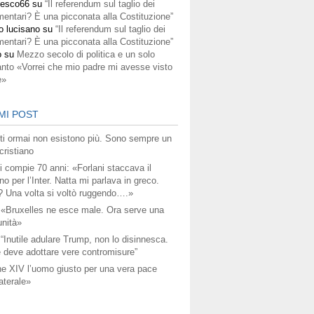
cesco66
su
“Il referendum sul taglio dei
mentari? È una picconata alla Costituzione”
o lucisano
su
“Il referendum sul taglio dei
mentari? È una picconata alla Costituzione”
o
su
Mezzo secolo di politica e un solo
anto «Vorrei che mio padre mi avesse visto
e»
MI POST
titi ormai non esistono più. Sono sempre un
ristiano
i compie 70 anni: «Forlani staccava il
no per l’Inter. Natta mi parlava in greco.
? Una volta si voltò ruggendo….»
 «Bruxelles ne esce male. Ora serve una
unità»
 “Inutile adulare Trump, non lo disinnesca.
 deve adottare vere contromisure”
e XIV l’uomo giusto per una vera pace
aterale»