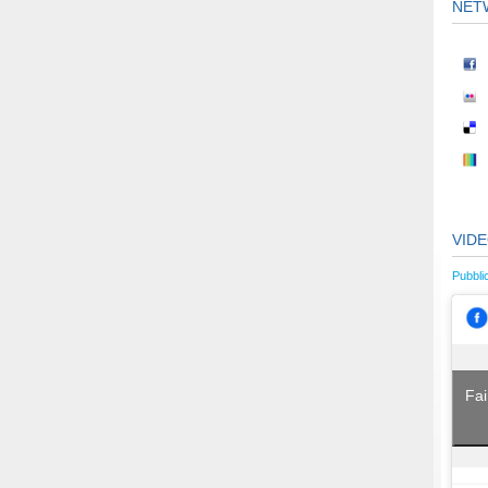
NET
VID
Pubbli
Fai