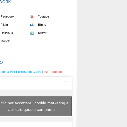
WORK
Facebook
Youtube
Flickr
Blip.tv
Delicious
Twitter
Dopplr
EO
cato da Pier Ferdinando Casini |
su:
Facebook
 clic per accettare i cookie marketing e
abilitare questo contenuto