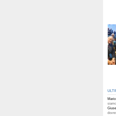
ULT
Mario
siamo
Giuse
dovre