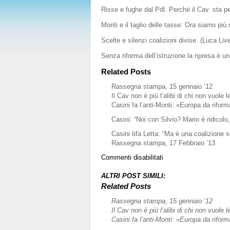
Risse e fughe dal Pdl. Perché il Cav. sta pe
Monti e il taglio delle tasse: Ora siamo più
Scelte e silenzi coalizioni divise. (Luca Liv
Senza riforma dell’istruzione la ripresa è u
Related Posts
Rassegna stampa, 15 gennaio ’12
Il Cav non è più l’alibi di chi non vuole l
Casini fa l’anti-Monti: «Europa da rifor
Casini: “Noi con Silvio? Mario è ridicolo, 
Casini tifa Letta: “Ma è una coalizione
Rassegna stampa, 17 Febbraio ’13
su
Commenti disabilitati
Rassegna
stampa,
ALTRI POST SIMILI:
30
Related Posts
Gennaio
Rassegna stampa, 15 gennaio ’12
’13
Il Cav non è più l’alibi di chi non vuole l
Casini fa l’anti-Monti: «Europa da rifor