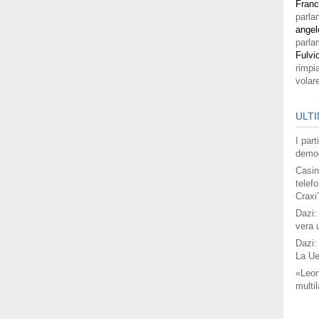
Fran
parla
angel
parla
Fulvi
rimpi
volar
ULTI
I par
democ
Casin
telefo
Craxi
Dazi:
vera 
Dazi:
La Ue
«Leon
multil