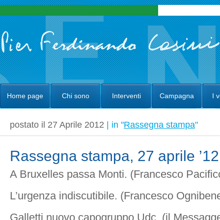
Home page
Chi sono
Interventi
Campagna
I 
postato il 27 Aprile 2012
| in "
Rassegna stampa
"
Rassegna stampa, 27 aprile ’12
A Bruxelles passa Monti. (Francesco Pacifico
L’urgenza indiscutibile. (Francesco Ogniben
Galletti nuovo capogruppo Udc. (il Messagg