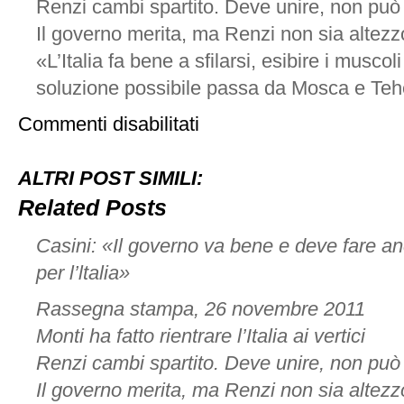
Renzi cambi spartito. Deve unire, non può 
Il governo merita, ma Renzi non sia altez
«L’Italia fa bene a sfilarsi, esibire i musco
soluzione possibile passa da Mosca e Te
su
Commenti disabilitati
Rassegna
stampa,
27
ALTRI POST SIMILI:
aprile
’12
Related Posts
Casini: «Il governo va bene e deve fare an
per l’ltalia»
Rassegna stampa, 26 novembre 2011
Monti ha fatto rientrare l’Italia ai vertici
Renzi cambi spartito. Deve unire, non può 
Il governo merita, ma Renzi non sia altez