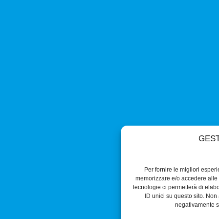
GEST
Per fornire le migliori esper
memorizzare e/o accedere alle i
tecnologie ci permetterà di ela
ID unici su questo sito. Non 
negativamente su