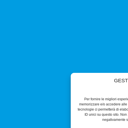
GEST
Per fornire le migliori esper
memorizzare e/o accedere alle i
tecnologie ci permetterà di ela
ID unici su questo sito. Non 
negativamente su