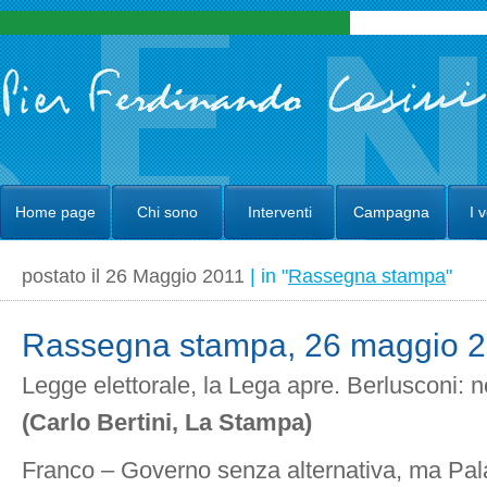
Home page
Chi sono
Interventi
Campagna
I 
postato il 26 Maggio 2011
| in "
Rassegna stampa
"
Rassegna stampa, 26 maggio 
Legge elettorale, la Lega apre. Berlusconi: n
(Carlo Bertini, La Stampa)
Franco – Governo senza alternativa, ma Pa