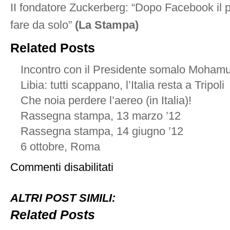
II fondatore Zuckerberg: “Dopo Facebook il 
fare da solo”
(La Stampa)
Related Posts
Incontro con il Presidente somalo Moham
Libia: tutti scappano, l’Italia resta a Tripoli
Che noia perdere l’aereo (in Italia)!
Rassegna stampa, 13 marzo ’12
Rassegna stampa, 14 giugno ’12
6 ottobre, Roma
su
Commenti disabilitati
Rassegna
stampa,
26
ALTRI POST SIMILI:
maggio
2011
Related Posts