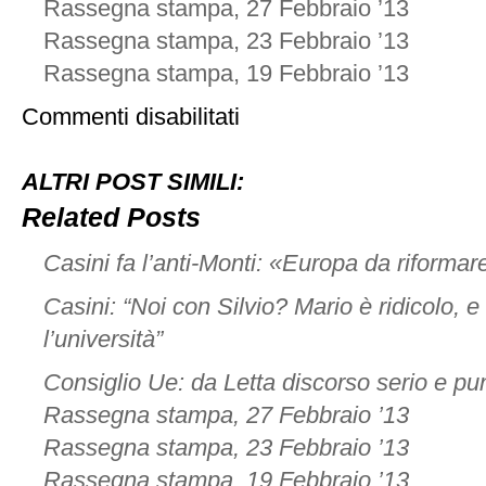
Rassegna stampa, 27 Febbraio ’13
Rassegna stampa, 23 Febbraio ’13
Rassegna stampa, 19 Febbraio ’13
su
Commenti disabilitati
Rassegna
stampa,
25
ALTRI POST SIMILI:
Febbraio
’13
Related Posts
Casini fa l’anti-Monti: «Europa da riformar
Casini: “Noi con Silvio? Mario è ridicolo, e 
l’università”
Consiglio Ue: da Letta discorso serio e pu
Rassegna stampa, 27 Febbraio ’13
Rassegna stampa, 23 Febbraio ’13
Rassegna stampa, 19 Febbraio ’13