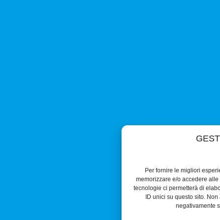
GEST
Per fornire le migliori esper
memorizzare e/o accedere alle i
tecnologie ci permetterà di ela
ID unici su questo sito. Non 
negativamente su