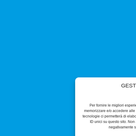
GEST
Per fornire le migliori esper
memorizzare e/o accedere alle i
tecnologie ci permetterà di ela
ID unici su questo sito. Non 
negativamente su