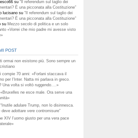
cesco66
su
“Il referendum sul taglio dei
mentari? È una picconata alla Costituzione”
o lucisano
su
“Il referendum sul taglio dei
mentari? È una picconata alla Costituzione”
o
su
Mezzo secolo di politica e un solo
anto «Vorrei che mio padre mi avesse visto
e»
MI POST
titi ormai non esistono più. Sono sempre un
ristiano
i compie 70 anni: «Forlani staccava il
no per l’Inter. Natta mi parlava in greco.
? Una volta si voltò ruggendo….»
 «Bruxelles ne esce male. Ora serve una
unità»
 “Inutile adulare Trump, non lo disinnesca.
 deve adottare vere contromisure”
e XIV l’uomo giusto per una vera pace
aterale»