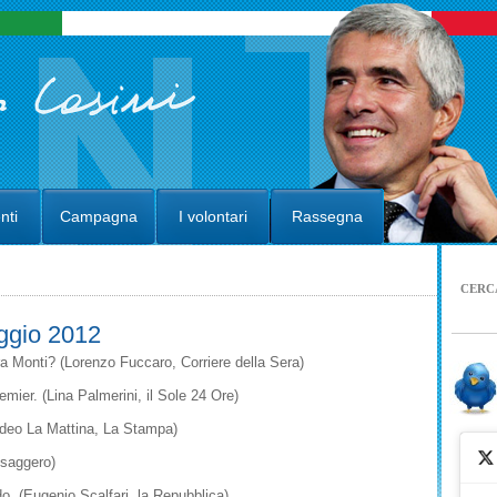
nti
Campagna
I volontari
Rassegna
CERC
ggio 2012
ora Monti? (Lorenzo Fuccaro, Corriere della Sera)
mier. (Lina Palmerini, il Sole 24 Ore)
edeo La Mattina, La Stampa)
ssaggero)
do. (Eugenio Scalfari, la Repubblica)