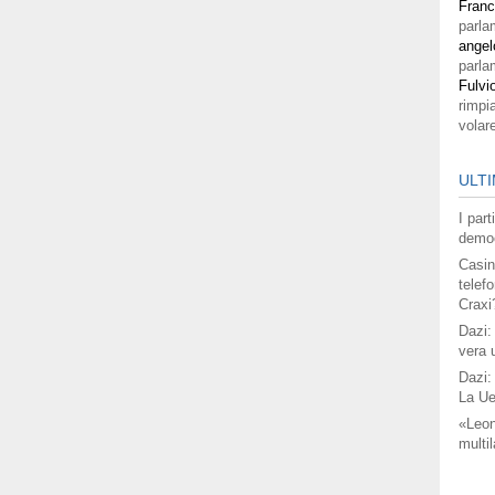
Fran
parla
angel
parla
Fulvi
rimpi
volar
ULTI
I par
democ
Casin
telefo
Craxi
Dazi:
vera 
Dazi:
La Ue
«Leon
multil