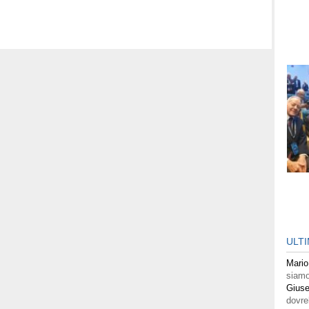
ULT
Mario
siamo
Giuse
dovre