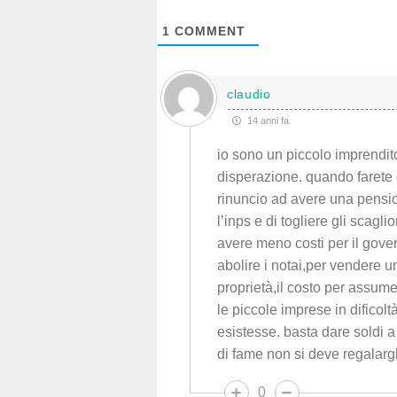
1
COMMENT
claudio
14 anni fa
io sono un piccolo imprendito
disperazione. quando farete 
rinuncio ad avere una pensio
l’inps e di togliere gli scagl
avere meno costi per il gover
abolire i notai,per vendere 
proprietà,il costo per assu
le piccole imprese in difico
esistesse. basta dare soldi 
di fame non si deve regalargl
0