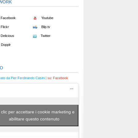
WORK
Facebook
Youtube
Flickr
Blip.tv
Delicious
Twitter
Dopplr
EO
cato da Pier Ferdinando Casini |
su:
Facebook
 clic per accettare i cookie marketing e
abilitare questo contenuto