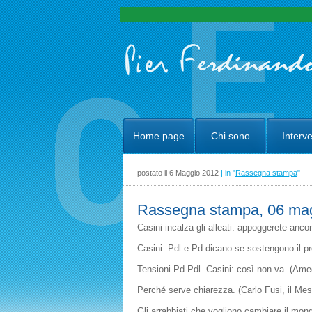
Home page
Chi sono
Interve
postato il 6 Maggio 2012
| in "
Rassegna stampa
"
Rassegna stampa, 06 ma
Casini incalza gli alleati: appoggerete anc
Casini: Pdl e Pd dicano se sostengono il pre
Tensioni Pd-Pdl. Casini: così non va. (Am
Perché serve chiarezza. (Carlo Fusi, il Me
Gli arrabbiati che vogliono cambiare il mon