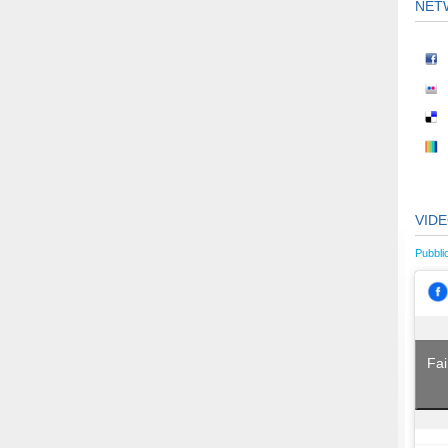
NET
VID
Pubbli
Fai