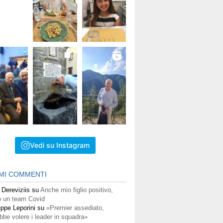
Vedi su Instagram
IMI COMMENTI
 Dereviziis
su
Anche mio figlio positivo,
 un team Covid
ppe Leporini
su
«Premier assediato,
bbe volere i leader in squadra»