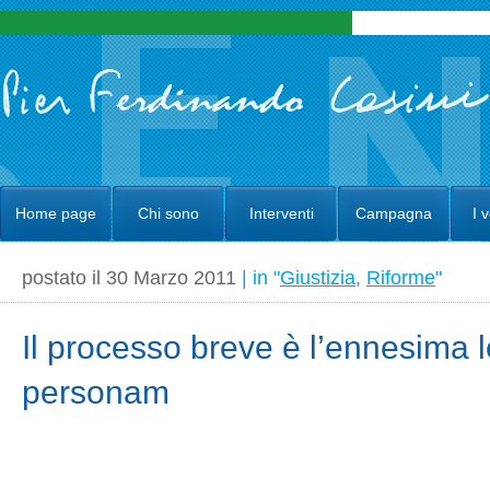
Home page
Chi sono
Interventi
Campagna
I 
postato il 30 Marzo 2011
| in "
Giustizia
,
Riforme
"
Il processo breve è l’ennesima 
personam