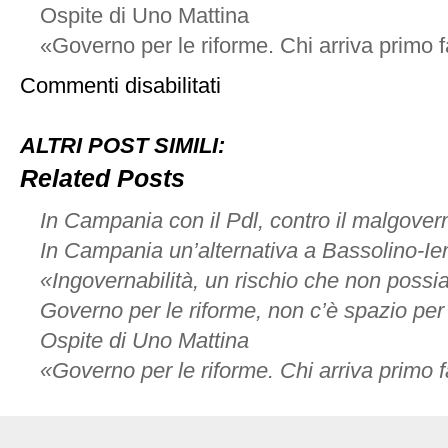
Ospite di Uno Mattina
«Governo per le riforme. Chi arriva primo 
su
Commenti disabilitati
Elezioni,
corriamo
da
ALTRI POST SIMILI:
soli
nel
Related Posts
90%
dei
In Campania con il Pdl, contro il malgover
casi
In Campania un’alternativa a Bassolino-Ier
«Ingovernabilità, un rischio che non poss
Governo per le riforme, non c’è spazio pe
Ospite di Uno Mattina
«Governo per le riforme. Chi arriva primo 