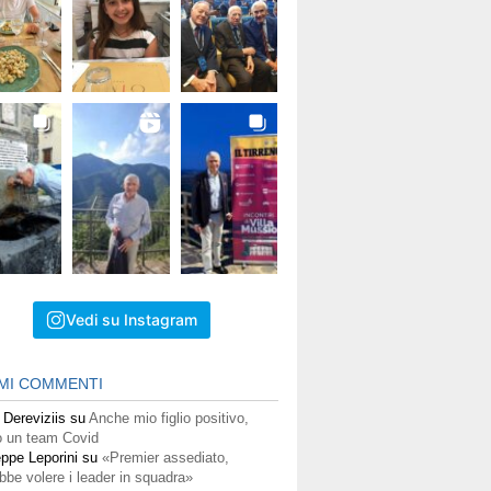
Vedi su Instagram
IMI COMMENTI
 Dereviziis
su
Anche mio figlio positivo,
 un team Covid
ppe Leporini
su
«Premier assediato,
bbe volere i leader in squadra»