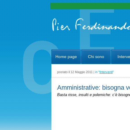
Home page
Chi sono
Interve
postato il 12 Maggio 2011
| in "
Interventi
"
Amministrative: bisogna v
Basta risse, insulti e polemiche: c’è bisogno d