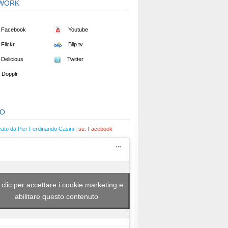
WORK
Facebook
Youtube
Flickr
Blip.tv
Delicious
Twitter
Dopplr
EO
cato da Pier Ferdinando Casini |
su:
Facebook
 clic per accettare i cookie marketing e
abilitare questo contenuto