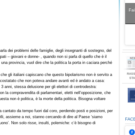
Fai
rla dei problemi delle famiglie, degli insegnanti di sostegno, del
ati – giovani e donne- , quando non si parla di quello che è il
na provincia, vuol dire che la politica la porta in caciara perché
RAS
he gli italiani capiscano che questo bipolarismo non è servito a
ST
 costatato che non poteva andare avanti ed è andato a casa:
3 anni, stessa delusione per gli elettori di centrodestra:
n la compravendita di parlamentari, eletti nell’opposizione, che
 Questa non è politica, è la morte della politica. Bisogna voltare
 cantato da tempo fuori dal coro, perdendo posti e posizioni, per
elli, assieme a noi, stanno cercando di dire al Paese ‘siamo
FAC
uono’. Non solo risse, insulti, polemiche: c’è bisogno di