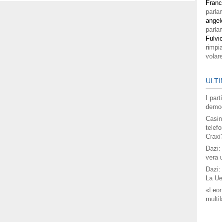
Fran
parla
angel
parla
Fulvi
rimpi
volar
ULTI
I par
democ
Casin
telefo
Craxi
Dazi:
vera 
Dazi:
La Ue
«Leon
multil