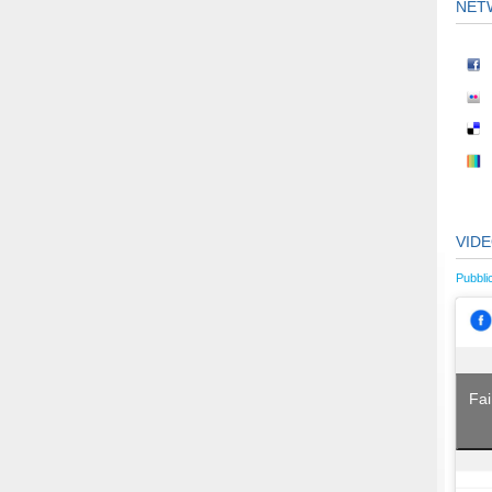
NET
VID
Pubbli
Fai