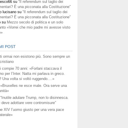
cesco66
su
“Il referendum sul taglio dei
mentari? È una picconata alla Costituzione”
o lucisano
su
“Il referendum sul taglio dei
mentari? È una picconata alla Costituzione”
o
su
Mezzo secolo di politica e un solo
anto «Vorrei che mio padre mi avesse visto
e»
MI POST
titi ormai non esistono più. Sono sempre un
ristiano
i compie 70 anni: «Forlani staccava il
no per l’Inter. Natta mi parlava in greco.
? Una volta si voltò ruggendo….»
 «Bruxelles ne esce male. Ora serve una
unità»
 “Inutile adulare Trump, non lo disinnesca.
 deve adottare vere contromisure”
e XIV l’uomo giusto per una vera pace
aterale»