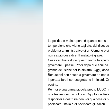
La politica è malata perché quando non si pa
tempo pieno che viene tagliato, dei disoccup
problema amministrativo di un Comune e di u
non sa più cosa dire. Il malato è grave.
Cosa cambierà dopo questo voto? Io spero c
governare il paese. Prodi dopo due anni ha
grande delusione per la sinistra. Oggi, dopo 
Berlusconi non riesce a governare se non co
li porta a fare i sottosegretari o i ministri.
pagina.
Per noi è una prima piccola prova. L’UDC ha
una testimonianza politica. Oggi Fini e Rut
disponibili a costruire con voi qualcosa di b
pacificare l’Italia e di pacificare gli italiani.