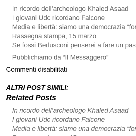
In ricordo dell’archeologo Khaled Asaad
I giovani Udc ricordano Falcone
Media e libertà: siamo una democrazia “for
Rassegna stampa, 15 marzo
Se fossi Berlusconi penserei a fare un pas
Pubblichiamo da “Il Messaggero”
su
Commenti disabilitati
31
agosto,
Cadriano
ALTRI POST SIMILI:
di
Granarolo
Related Posts
(BO)
In ricordo dell’archeologo Khaled Asaad
I giovani Udc ricordano Falcone
Media e libertà: siamo una democrazia “for