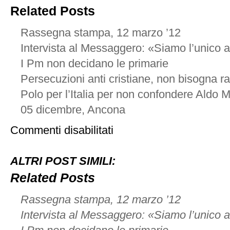
Related Posts
Rassegna stampa, 12 marzo ’12
Intervista al Messaggero: «Siamo l’unico a
I Pm non decidano le primarie
Persecuzioni anti cristiane, non bisogna r
Polo per l’Italia per non confondere Aldo
05 dicembre, Ancona
su
Commenti disabilitati
30
maggio,
Torreano
ALTRI POST SIMILI:
di
Martignacco
Related Posts
(UD)
Rassegna stampa, 12 marzo ’12
Intervista al Messaggero: «Siamo l’unico a