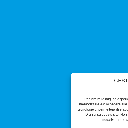
GEST
Per fornire le migliori esper
memorizzare e/o accedere alle i
tecnologie ci permetterà di ela
ID unici su questo sito. Non 
negativamente su