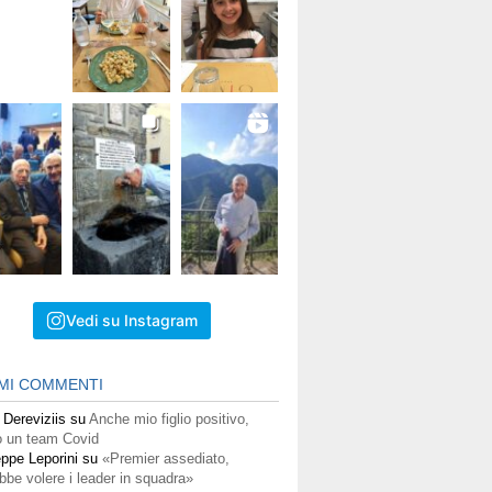
Vedi su Instagram
IMI COMMENTI
 Dereviziis
su
Anche mio figlio positivo,
 un team Covid
ppe Leporini
su
«Premier assediato,
bbe volere i leader in squadra»