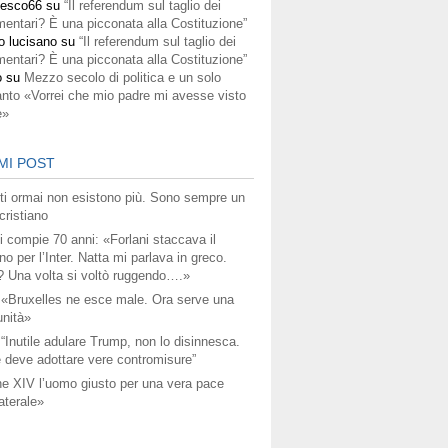
cesco66
su
“Il referendum sul taglio dei
mentari? È una picconata alla Costituzione”
o lucisano
su
“Il referendum sul taglio dei
mentari? È una picconata alla Costituzione”
o
su
Mezzo secolo di politica e un solo
anto «Vorrei che mio padre mi avesse visto
e»
MI POST
titi ormai non esistono più. Sono sempre un
ristiano
i compie 70 anni: «Forlani staccava il
no per l’Inter. Natta mi parlava in greco.
? Una volta si voltò ruggendo….»
 «Bruxelles ne esce male. Ora serve una
unità»
 “Inutile adulare Trump, non lo disinnesca.
 deve adottare vere contromisure”
e XIV l’uomo giusto per una vera pace
aterale»