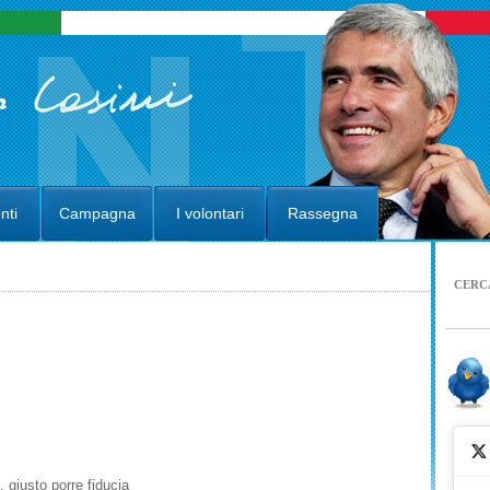
nti
Campagna
I volontari
Rassegna
CERC
 giusto porre fiducia