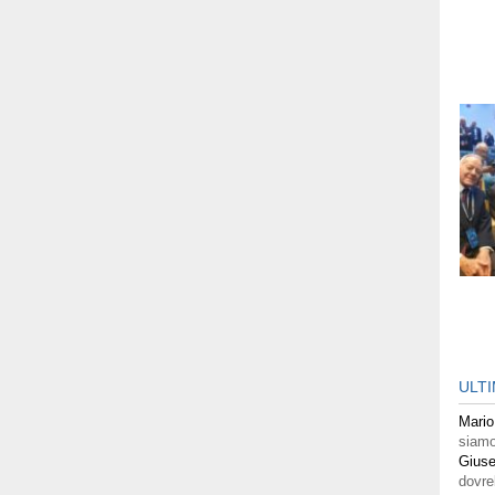
ULT
Mario
siamo
Giuse
dovre