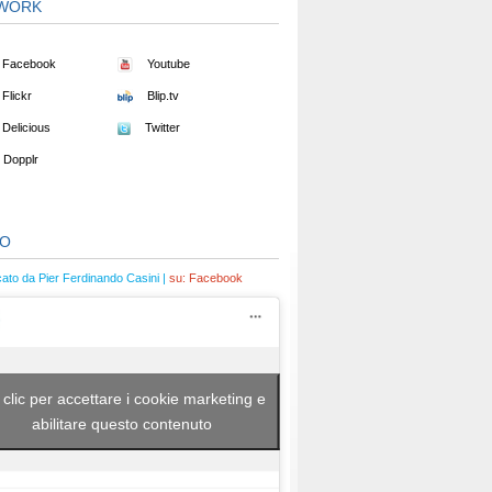
WORK
Facebook
Youtube
Flickr
Blip.tv
Delicious
Twitter
Dopplr
EO
cato da Pier Ferdinando Casini |
su:
Facebook
 clic per accettare i cookie marketing e
abilitare questo contenuto