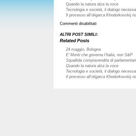
Quando la natura alza la voce
Tecnologia e società, il dialogo necessar
Il processo all’oligarca Khodorkovskij ri
su
Commenti disabilitati
3
giugno,
ALTRI POST SIMILI:
Cutrofiano
Related Posts
(LE)
24 maggio, Bologna
E’ Monti che governa l’Italia, non S&P
Squallida compravendita di parlamentari,
Quando la natura alza la voce
Tecnologia e società, il dialogo necessar
Il processo all’oligarca Khodorkovskij ri