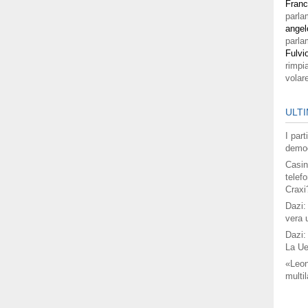
Fran
parla
angel
parla
Fulvi
rimpi
volar
ULTI
I par
democ
Casin
telefo
Craxi
Dazi:
vera 
Dazi:
La Ue
«Leon
multil