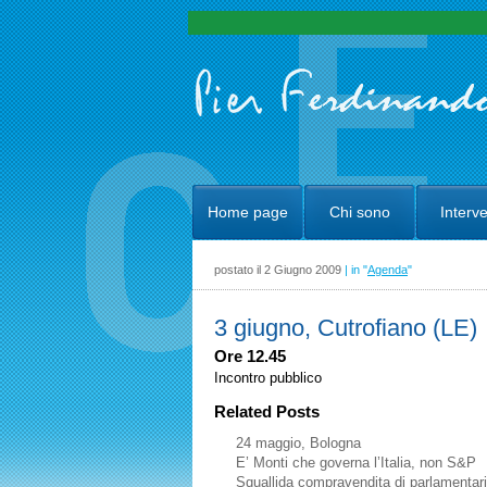
Home page
Chi sono
Interve
postato il 2 Giugno 2009
| in "
Agenda
"
3 giugno, Cutrofiano (LE)
Ore 12.45
Incontro pubblico
Related Posts
24 maggio, Bologna
E’ Monti che governa l’Italia, non S&P
Squallida compravendita di parlamentari,