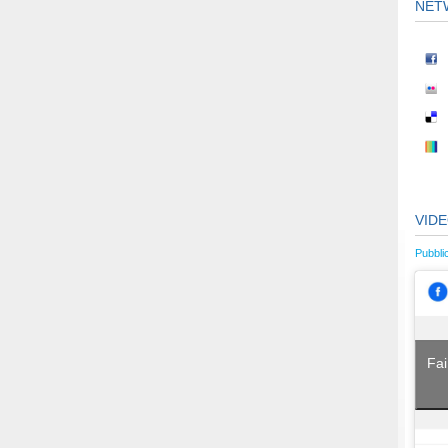
NET
VID
Pubbli
Fai