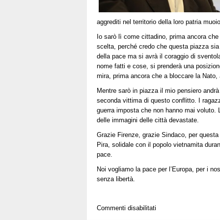
aggrediti nel territorio della loro patria muo
Io sarò lì come cittadino, prima ancora che
scelta, perché credo che questa piazza sia 
della pace ma si avrà il coraggio di sventolar
nome fatti e cose, si prenderà una posizion
mira, prima ancora che a bloccare la Nato, 
Mentre sarò in piazza il mio pensiero andrà
seconda vittima di questo conflitto. I ragazz
guerra imposta che non hanno mai voluto. L
delle immagini delle città devastate.
Grazie Firenze, grazie Sindaco, per questa 
Pira, solidale con il popolo vietnamita dura
pace.
Noi vogliamo la pace per l’Europa, per i nos
senza libertà.
su
Commenti disabilitati
Ecco