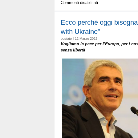
su
Commenti disabilitati
Noi
con
Kiev.
Ecco perché oggi bisogna 
Qui
with Ukraine”
non
c’è
postato il 12 Marzo 2022
Ponzio
Vogliamo la pace per l’Europa, per i nos
Pilato
senza libertà