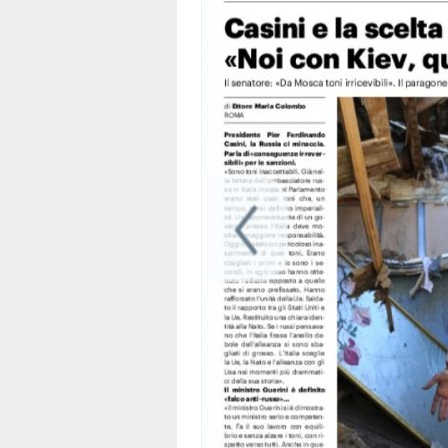
avere
la
pace»