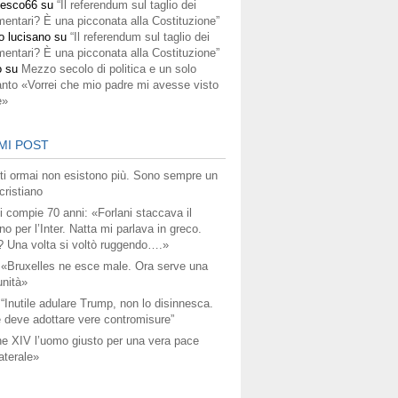
cesco66
su
“Il referendum sul taglio dei
mentari? È una picconata alla Costituzione”
o lucisano
su
“Il referendum sul taglio dei
mentari? È una picconata alla Costituzione”
o
su
Mezzo secolo di politica e un solo
anto «Vorrei che mio padre mi avesse visto
e»
MI POST
titi ormai non esistono più. Sono sempre un
ristiano
i compie 70 anni: «Forlani staccava il
no per l’Inter. Natta mi parlava in greco.
? Una volta si voltò ruggendo….»
 «Bruxelles ne esce male. Ora serve una
unità»
 “Inutile adulare Trump, non lo disinnesca.
 deve adottare vere contromisure”
e XIV l’uomo giusto per una vera pace
aterale»