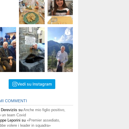
Vedi su Instagram
IMI COMMENTI
 Dereviziis
su
Anche mio figlio positivo,
 un team Covid
ppe Leporini
su
«Premier assediato,
bbe volere i leader in squadra»