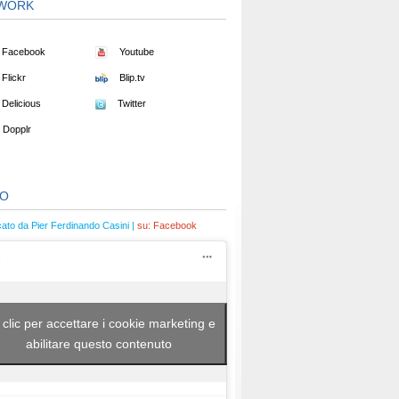
WORK
Facebook
Youtube
Flickr
Blip.tv
Delicious
Twitter
Dopplr
EO
cato da Pier Ferdinando Casini |
su:
Facebook
 clic per accettare i cookie marketing e
abilitare questo contenuto