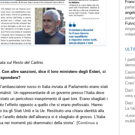
Fran
parla
angel
parla
Fulvi
rimpi
volar
ULTI
I par
ata sul Resto del Carlino.
democ
Con altre sanzioni, dice il loro ministero degli Esteri, ci
Casin
rispondere?
telefo
Craxi
ell’ambasciatore russo in Italia inviata al Parlamento erano stati
Dazi:
erialisti. Un rappresentante di un governo presso l’Italia deve
vera 
tato un pericoloso inasprimento di quei toni. Erano sbagliati i
Dazi:
to l’effetto opposto a quello che si erano prefissato. Hanno
La Ue
o tra gli Stati Uniti e la Ue. Restituito una chiara identità alla
«Leon
l’anello debole dell’alleanza si è sbagliato di grosso. L’Italia
multil
Usa nei momenti più drammatici della storia”.
[Continua a