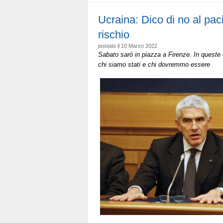
perché
oggi
Ucraina: Dico di no al pac
bisogna
rischio
essere
a
postato il 10 Marzo 2022
Firenze
Sabato sarò in piazza a Firenze. In queste 
per
chi siamo stati e chi dovremmo essere
“Cities
stand
with
Ukraine”