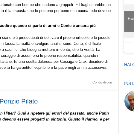
 martoriato con bombe che cadono a grappoli. E Draghi sarebbe un
a è la risposta che le persone per bene e in buona fede devono
Fai
audire quando si parla di armi e Conte è ancora più
 siano più preoccupati di coltivare il proprio orticello e le piccole
n faccia la realtà e svolgere analisi serie. Certo, è difficile
a sacrifici che bisogna mettere in conto, dire la verità. La
l coraggio di assumersi le proprie responsabilità: quando i
 italiane, fu una scelta dolorosa per Cossiga e Craxi decidere di
HAI 
a scelta ha garantito l’equilibrio e la pace negli anni successivi».
Condividi con
INS
 Ponzio Pilato
n Hitler? Guai a ripetere gli errori del passato, anche Putin
devono essere progetti in sintonia. Giusto il riarmo, è per