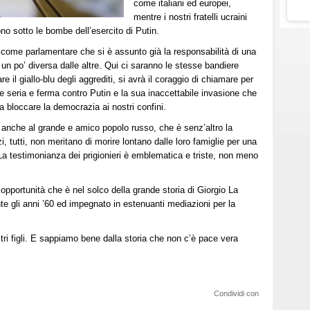
come italiani ed europei,
mentre i nostri fratelli ucraini
iono sotto le bombe dell’esercito di Putin.
 come parlamentare che si è assunto già la responsabilità di una
un po’ diversa dalle altre. Qui ci saranno le stesse bandiere
e il giallo-blu degli aggrediti, si avrà il coraggio di chiamare per
e seria e ferma contro Putin e la sua inaccettabile invasione che
a bloccare la democrazia ai nostri confini.
 anche al grande e amico popolo russo, che è senz’altro la
i, tutti, non meritano di morire lontano dalle loro famiglie per una
a testimonianza dei prigionieri è emblematica e triste, non meno
opportunità che è nel solco della grande storia di Giorgio La
nte gli anni ’60 ed impegnato in estenuanti mediazioni per la
tri figli. E sappiamo bene dalla storia che non c’è pace vera
Condividi con