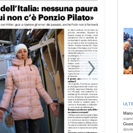
ULT
Mario
siamo
Giuse
dovre