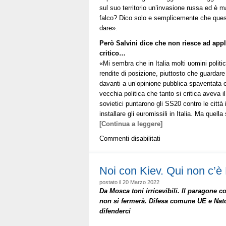
sul suo territorio un’invasione russa ed è
falco? Dico solo e semplicemente che quest
dare».
Però Salvini dice che non riesce ad appl
critico…
«Mi sembra che in Italia molti uomini politici
rendite di posizione, piuttosto che guardare i
davanti a un’opinione pubblica spaventata e 
vecchia politica che tanto si critica aveva i
sovietici puntarono gli SS20 contro le città
installare gli euromissili in Italia. Ma quell
[Continua a leggere]
su
Commenti disabilitati
Ucraina:
«Kiev
combatte
Noi con Kiev. Qui non c’è
pure
postato il 20 Marzo 2022
per
Da Mosca toni irricevibili. Il paragone co
noi.
non si fermerà. Difesa comune UE e Nato 
Nato
forte
difenderci
per