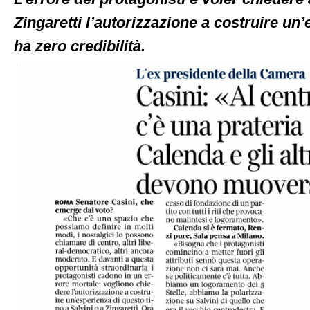
avanti
Zingaretti l’autorizzazione a costruire un’
col
sovranismo
ha zero credibilità.
europeo