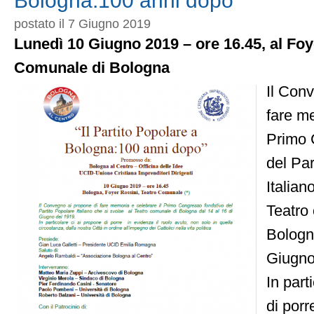
Bologna:100 anni dopo
ITALIANA
E
postato il 7 Giugno 2019
GIANNI
DE
Lunedì 10 Giugno 2019 – ore 16.45, al Foy
MICHELIS”
Comunale di Bologna
Il Con
fare me
Primo 
del Par
Italian
Teatro
Bologna
Giugno
In part
di porr