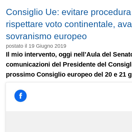
alla
famiglia
Consiglio Ue: evitare procedura 
Zambrano,
l’applauso
rispettare voto continentale, ava
del
Senato
sovranismo europeo
postato il 19 Giugno 2019
Il mio intervento, oggi nell’Aula del Senato
comunicazioni del Presidente del Consigli
prossimo Consiglio europeo del 20 e 21 g