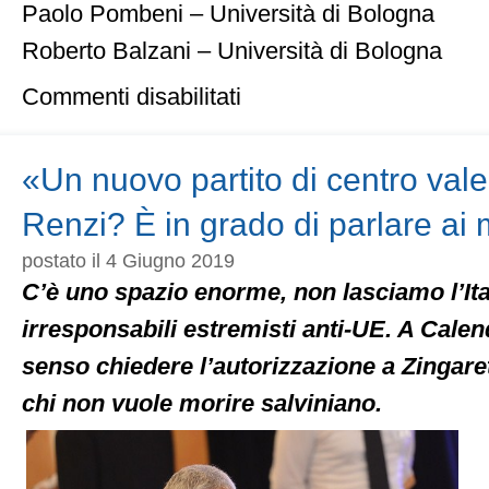
Paolo Pombeni – Università di Bologna
Roberto Balzani – Università di Bologna
su
Commenti disabilitati
Lunedì
10/06,
Il
Partito
«Un nuovo partito di centro val
Popolare
a
Renzi? È in grado di parlare ai
Bologna:100
anni
postato il 4 Giugno 2019
dopo
C’è uno spazio enorme, non lasciamo l’Ita
irresponsabili estremisti anti-UE. A Cale
senso chiedere l’autorizzazione a Zingaret
chi non vuole morire salviniano.