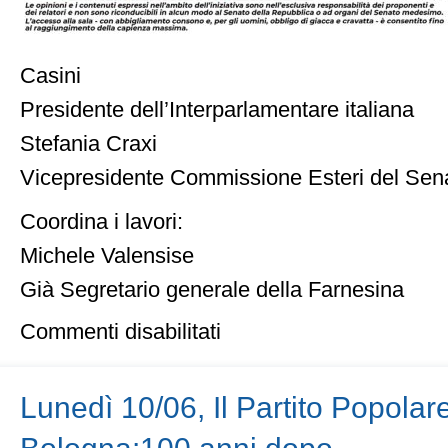
Casini
Presidente dell’Interparlamentare italiana
Stefania Craxi
Vicepresidente Commissione Esteri del Sen
Coordina i lavori:
Michele Valensise
Già Segretario generale della Farnesina
su
Commenti disabilitati
Martedì
11/06
–
“LA
Lunedì 10/06, Il Partito Popolar
POLITICA
ESTERA