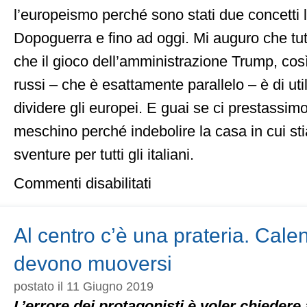
l’europeismo perché sono stati due concetti l
Dopoguerra e fino ad oggi. Mi auguro che tut
che il gioco dell’amministrazione Trump, così
russi – che è esattamente parallelo – è di uti
dividere gli europei. E guai se ci prestassim
meschino perché indebolire la casa in cui s
sventure per tutti gli italiani.
su
Commenti disabilitati
Consiglio
Ue:
evitare
procedura
Al centro c’è una prateria. Calend
di
infrazione
devono muoversi
e
rispettare
postato il 11 Giugno 2019
voto
continentale,
L’errore dei protagonisti è voler chiedere 