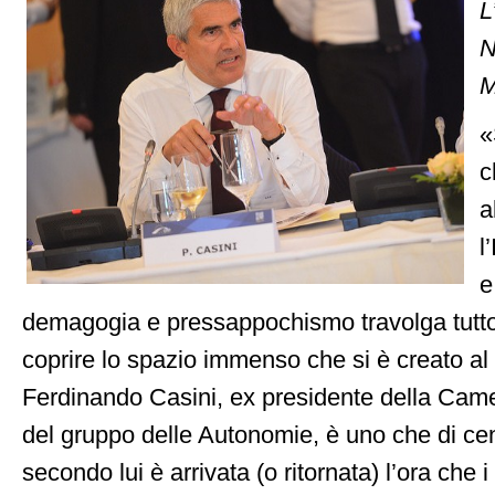
L
N
M
«
c
a
l
e
demagogia e pressappochismo travolga tutt
coprire lo spazio immenso che si è creato al 
Ferdinando Casini, ex presidente della Cam
del gruppo delle Autonomie, è uno che di ce
secondo lui è arrivata (o ritornata) l’ora che 