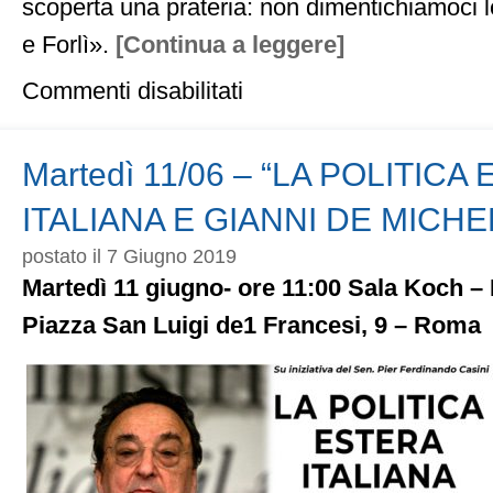
scoperta una prateria: non dimentichiamoci l
e Forlì».
[Continua a leggere]
su
Commenti disabilitati
Al
centro
c’è
una
Martedì 11/06 – “LA POLITICA
prateria.
Calenda
ITALIANA E GIANNI DE MICHE
e
gli
postato il 7 Giugno 2019
altri
devono
Martedì 11 giugno- ore 11:00 Sala Koch 
muoversi
Piazza San Luigi de1 Francesi, 9 – Roma