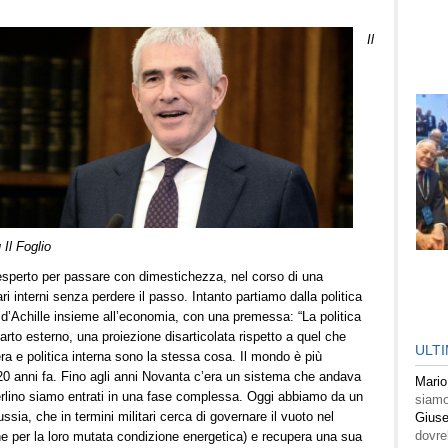
Il
 Il Foglio
esperto per passare con dimestichezza, nel corso di una
ari interni senza perdere il passo. Intanto partiamo dalla politica
e d’Achille insieme all’economia, con una premessa: “La politica
to esterno, una proiezione disarticolata rispetto a quel che
ULT
era e politica interna sono la stessa cosa. Il mondo è più
0 anni fa. Fino agli anni Novanta c’era un sistema che andava
Mario
erlino siamo entrati in una fase complessa. Oggi abbiamo da un
siamo
ussia, che in termini militari cerca di governare il vuoto nel
Giuse
dovre
che per la loro mutata condizione energetica) e recupera una sua