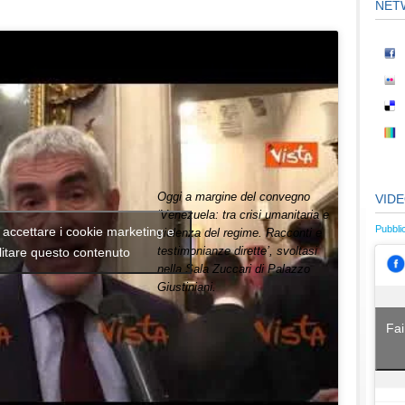
NET
Oggi a margine del convegno
VID
‘Venezuela: tra crisi umanitaria e
Pubbli
r accettare i cookie marketing e
violenza del regime. Racconti e
testimonianze dirette’, svoltasi
litare questo contenuto
nella Sala Zuccari di Palazzo
Giustiniani.
Fai