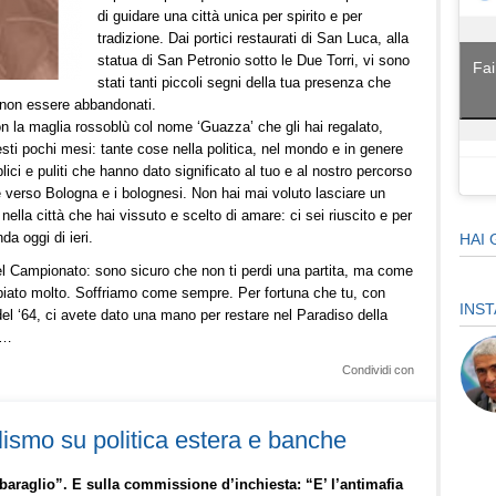
di guidare una città unica per spirito e per
tradizione. Dai portici restaurati di San Luca, alla
statua di San Petronio sotto le Due Torri, vi sono
Fai
stati tanti piccoli segni della tua presenza che
 non essere abbandonati.
n la maglia rossoblù col nome ‘Guazza’ che gli hai regalato,
ti pochi mesi: tante cose nella politica, nel mondo e in genere
ci e puliti che hanno dato significato al tuo e al nostro percorso
verso Bologna e i bolognesi. Non hai mai voluto lasciare un
nella città che hai vissuto e scelto di amare: ci sei riuscito e per
a oggi di ieri.
HAI 
del Campionato: sono sicuro che non ti perdi una partita, ma come
biato molto. Soffriamo come sempre. Per fortuna che tu, con
INS
del ‘64, ci avete dato una mano per restare nel Paradiso della
o…
Condividi con
lismo su politica estera e banche
baraglio”. E sulla commissione d’inchiesta: “E’ l’antimafia