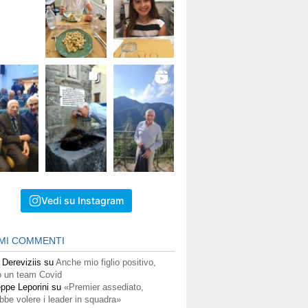
Vedi su Instagram
IMI COMMENTI
 Dereviziis
su
Anche mio figlio positivo,
 un team Covid
ppe Leporini
su
«Premier assediato,
bbe volere i leader in squadra»