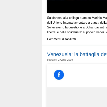
Solidarieta’ alla collega e amica Mariela M
dell’Unione Interparlamentare a causa della
Solleveremo la questione a Doha, davanti ai
liberta’ e della solidarieta’ al popolo venez
su
Commenti disabilitati
Venezuela:
solidarietà
a
Venezuela: la battaglia de
Magallanes,
postato il 2 Aprile 2019
solleveremo
vicenda
a
Assemblea
Uip