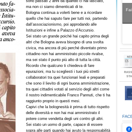
sono passati 2 anni da quando ci hai lasciato,
ma non ci siamo dimenticati di te.
Fai
Bologna continua a volerti bene e a ricordare
quello che hai saputo fare per tutti noi, partendo
dall’associazionismo, poi approdando alle
Istituzioni e infine a Palazzo d’Accursio.
Sei stato un grande poiché hai capito prima degli
altri che Bologna aveva bisogno di una svolta
civica, ma ancora di più perché diventato primo
cittadino non hai amministrato piccole rivalse,
ma sei stato il punto più alto di tutta la città.
Ricordo che qualcuno ti chiedeva di fare
epurazioni, ma tu scegliesti i tuoi più stretti
RAS
ST
collaboratori tra quei funzionari leali e preparati
che sono il lievito di ogni buona amministrazione,
tra quei cittadini votati al servizio degli altri come
il nostro indimenticabile Franco Pannuti, che ti ha
raggiunto proprio in questi mesi.
Capivi che la bolognesità è prima di tutto rispetto
delle diversità e non hai mai amministrato il
FAC
potere come vendetta degli uni contro gli altri.
Sei stato un uomo di parte, capace di essere
sopra alle parti quando hai avuto la responsabilità