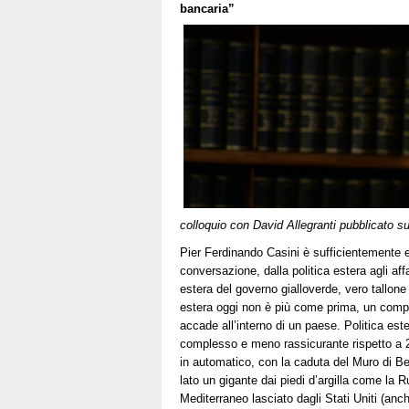
bancaria”
anni,
Bologna
non
ti
dimentica
colloquio con David Allegranti pubblicato su
Pier Ferdinando Casini è sufficientemente 
conversazione, dalla politica estera agli aff
estera del governo gialloverde, vero tallon
estera oggi non è più come prima, un compar
accade all’interno di un paese. Politica est
complesso e meno rassicurante rispetto a 2
in automatico, con la caduta del Muro di B
lato un gigante dai piedi d’argilla come la R
Mediterraneo lasciato dagli Stati Uniti (an