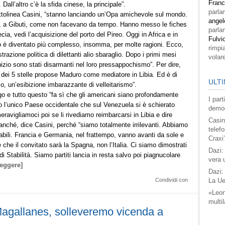
Fran
Dall’altro c’è la sfida cinese, la principale”.
parla
ottolinea Casini, “stanno lanciando un’Opa amichevole sul mondo.
angel
ca, a Gibuti, come non facevano da tempo. Hanno messo le fiches
parla
ia, vedi l’acquisizione del porto del Pireo. Oggi in Africa e in
Fulvi
 è diventato più complesso, insomma, per molte ragioni. Ecco,
rimpi
azione politica di dilettanti alio sbaraglio. Dopo i primi mesi
volar
 inizio sono stati disarmanti nel loro pressappochismo”. Per dire,
o dei 5 stelle propose Maduro come mediatore in Libia. Ed è di
ULTI
, un’esibizione imbarazzante di velleitarismo”.
ungo e tutto questo “fa sì che gli americani siano profondamente
I par
mo l’unico Paese occidentale che sul Venezuela si è schierato
democ
eravigliamoci poi se li rivediamo reimbarcarsi in Libia e dire
Casin
ché, dice Casini, perché “siamo totalmente irrilevanti. Abbiamo
telefo
dabili. Francia e Germania, nel frattempo, vanno avanti da sole e
Craxi
 che il convitato sarà la Spagna, non l’Italia. Ci siamo dimostrati
Dazi:
e di Stabilità. Siamo partiti lancia in resta salvo poi piagnucolare
vera 
leggere]
Dazi:
Condividi con
La Ue
«Leon
multil
Magallanes, solleveremo vicenda a