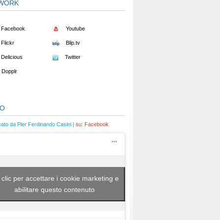
WORK
Facebook
Youtube
Flickr
Blip.tv
Delicious
Twitter
Dopplr
EO
cato da Pier Ferdinando Casini |
su:
Facebook
 clic per accettare i cookie marketing e
abilitare questo contenuto