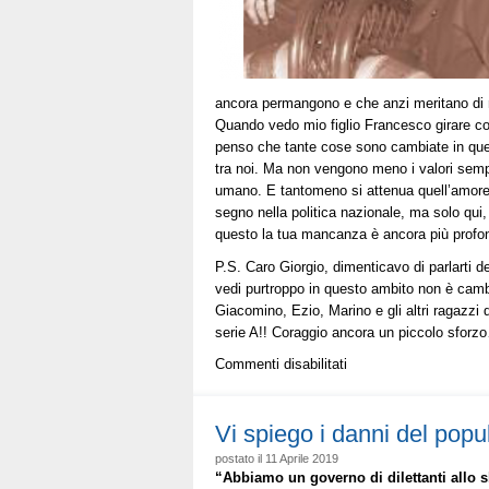
ancora permangono e che anzi meritano di
Quando vedo mio figlio Francesco girare co
penso che tante cose sono cambiate in ques
tra noi. Ma non vengono meno i valori sempli
umano. E tantomeno si attenua quell’amore 
segno nella politica nazionale, ma solo qui, 
questo la tua mancanza è ancora più profond
P.S. Caro Giorgio, dimenticavo di parlarti 
vedi purtroppo in questo ambito non è cam
Giacomino, Ezio, Marino e gli altri ragazzi 
serie A!! Coraggio ancora un piccolo sforz
su
Commenti disabilitati
Guazzaloca:
Caro
Giorgio
Vi spiego i danni del popu
sono
postato il 11 Aprile 2019
passati
“Abbiamo un governo di dilettanti allo s
due