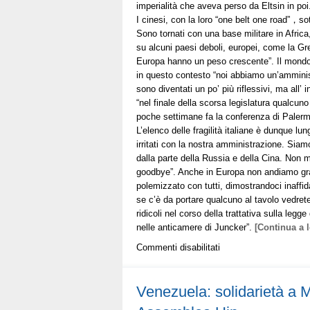
imperialità che aveva perso da Eltsin in poi. 
I cinesi, con la loro “one belt one road”，s
Sono tornati con una base militare in Afri
su alcuni paesi deboli, europei, come la Grec
Europa hanno un peso crescente”. Il mondo
in questo contesto “noi abbiamo un’amministr
sono diventati un po’ più riflessivi, ma all’
“nel finale della scorsa legislatura qualcun
poche settimane fa la conferenza di Palermo
L’elenco delle fragilità italiane è dunque l
irritati con la nostra amministrazione. Sia
dalla parte della Russia e della Cina. Non m
goodbye”. Anche in Europa non andiamo gran
polemizzato con tutti, dimostrandoci inaffi
se c’è da portare qualcuno al tavolo vedrete
ridicoli nel corso della trattativa sulla legg
nelle anticamere di Juncker”.
[Continua a 
su
Commenti disabilitati
Vi
spiego
i
Venezuela: solidarietà a 
danni
del