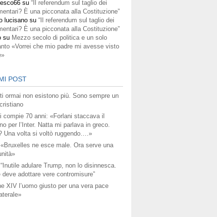
cesco66
su
“Il referendum sul taglio dei
mentari? È una picconata alla Costituzione”
o lucisano
su
“Il referendum sul taglio dei
mentari? È una picconata alla Costituzione”
o
su
Mezzo secolo di politica e un solo
anto «Vorrei che mio padre mi avesse visto
e»
MI POST
titi ormai non esistono più. Sono sempre un
ristiano
i compie 70 anni: «Forlani staccava il
no per l’Inter. Natta mi parlava in greco.
? Una volta si voltò ruggendo….»
 «Bruxelles ne esce male. Ora serve una
unità»
 “Inutile adulare Trump, non lo disinnesca.
 deve adottare vere contromisure”
e XIV l’uomo giusto per una vera pace
aterale»