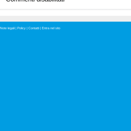
“Fare
luce
sarà
spiacevole.
In
Note legali
|
Policy
|
Contatti
|
Entra nel sito
futuro
servono
nuove
regole”