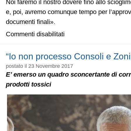
Noi faremo il nostro dovere fino allo sciogl
e, poi, avremo comunque tempo per l’approv
documenti finali».
su
Commenti disabilitati
Banche:
i
manager
non
“Io non processo Consoli e Zoni
hanno
pagato
postato il 23 Novembre 2017
E’ emerso un quadro sconcertante di corr
prodotti tossici