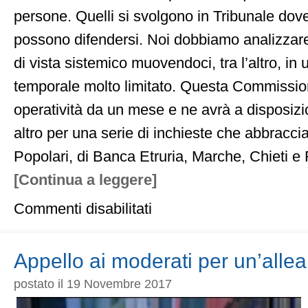
persone. Quelli si svolgono in Tribunale dove
possono difendersi. Noi dobbiamo analizzare 
di vista sistemico muovendoci, tra l’altro, in 
temporale molto limitato. Questa Commission
operatività da un mese e ne avrà a disposiz
altro per una serie di inchieste che abbraccia
Popolari, di Banca Etruria, Marche, Chieti e 
[Continua a leggere]
su
Commenti disabilitati
“Io
non
processo
Consoli
Appello ai moderati per un’alle
e
Zonin”
postato il 19 Novembre 2017