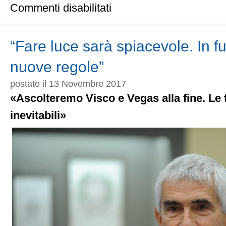
su
Commenti disabilitati
Appello
ai
moderati
per
“Fare luce sarà spiacevole. In f
un’alleanza
con
nuove regole”
i
dem
postato il 13 Novembre 2017
«Ascolteremo Visco e Vegas alla fine. Le
inevitabili»