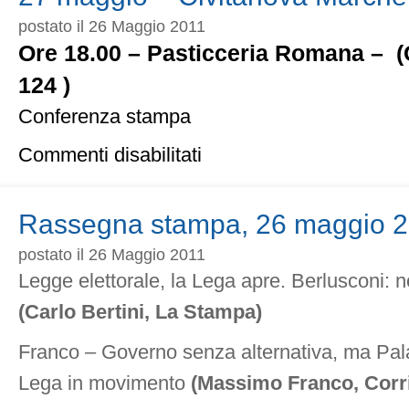
postato il 26 Maggio 2011
Ore 18.00 – Pasticceria Romana – (
124 )
Conferenza stampa
su
Commenti disabilitati
27
maggio
–
Civitanova
Rassegna stampa, 26 maggio 
Marche
postato il 26 Maggio 2011
Legge elettorale, la Lega apre. Berlusconi: n
(Carlo Bertini, La Stampa)
Franco – Governo senza alternativa, ma Pa
Lega in movimento
(Massimo Franco, Corri