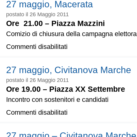
maggio
27 maggio, Macerata
2011
postato il 26 Maggio 2011
Ore 21.00 – Piazza Mazzini
Comizio di chiusura della campagna elettora
su
Commenti disabilitati
27
maggio,
Macerata
27 maggio, Civitanova Marche
postato il 26 Maggio 2011
Ore 19.00 – Piazza XX Settembre
Incontro con sostenitori e candidati
su
Commenti disabilitati
27
maggio,
Civitanova
Marche
27 maggio – Civitanova Marche