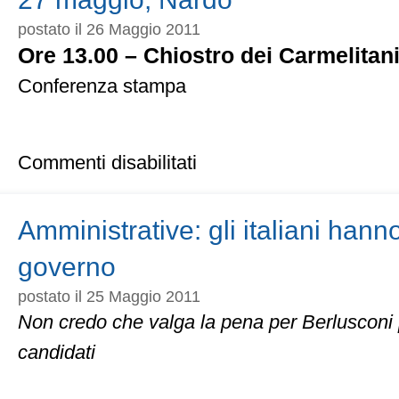
postato il 26 Maggio 2011
Ore 13.00 – Chiostro dei Carmelitan
Conferenza stampa
su
Commenti disabilitati
27
maggio,
Nardò
Amministrative: gli italiani hanno
governo
postato il 25 Maggio 2011
Non credo che valga la pena per Berlusconi 
candidati