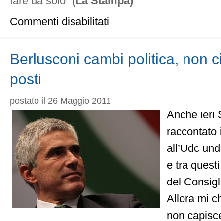
fare da solo”
(La Stampa)
su
Commenti disabilitati
Rassegna
stampa,
26
maggio
Berlusconi cambi politica, non c
2011
posti
postato il 26 Maggio 2011
Anche ieri 
raccontato i
all’Udc und
e tra quest
del Consigl
Allora mi c
non capisce