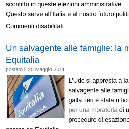
sconfitto in queste elezioni amministrative.
Questo serve all’Italia e al nostro futuro polit
su
Commenti disabilitati
Amministrative:
gli
italiani
hanno
Un salvagente alle famiglie: la 
bocciato
il
Equitalia
governo
postato il 25 Maggio 2011
L’Udc si appresta a l
salvagente alle famigl
galla: ieri è stata uffi
per una moratoria
di u
procedure di esazione 