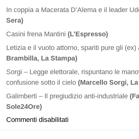
In coppia a Macerata D’Alema e il leader U
Sera)
Casini frena Mantini
(L’Espresso)
Letizia e il vuoto attorno, spariti pure gli (ex
Brambilla, La Stampa)
Sorgi – Legge elettorale, rispuntano le mano
confusione sotto il cielo
(Marcello Sorgi, L
Galimberti – Il pregiudizio anti-industriale
(Fa
Sole24Ore)
su
Commenti disabilitati
Rassegna
stampa,
27