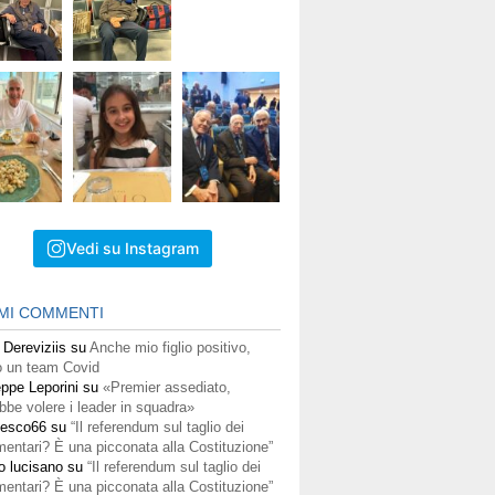
Vedi su Instagram
IMI COMMENTI
 Dereviziis
su
Anche mio figlio positivo,
 un team Covid
ppe Leporini
su
«Premier assediato,
bbe volere i leader in squadra»
cesco66
su
“Il referendum sul taglio dei
mentari? È una picconata alla Costituzione”
o lucisano
su
“Il referendum sul taglio dei
mentari? È una picconata alla Costituzione”