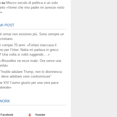
o
su
Mezzo secolo di politica e un solo
anto «Vorrei che mio padre mi avesse visto
e»
MI POST
titi ormai non esistono più. Sono sempre un
ristiano
i compie 70 anni: «Forlani staccava il
no per l’Inter. Natta mi parlava in greco.
? Una volta si voltò ruggendo….»
 «Bruxelles ne esce male. Ora serve una
unità»
 “Inutile adulare Trump, non lo disinnesca.
 deve adottare vere contromisure”
e XIV l’uomo giusto per una vera pace
aterale»
WORK
Facebook
Youtube