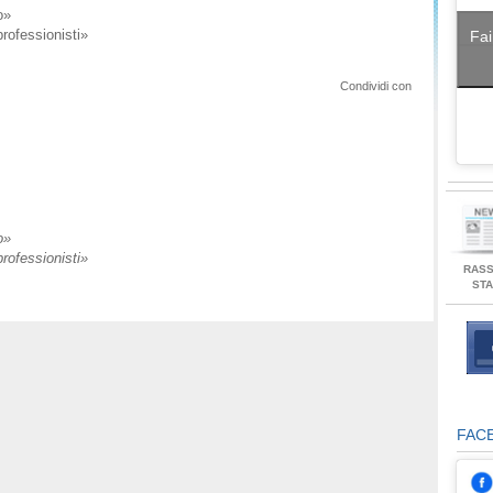
o»
professionisti»
Fai
Condividi con
o»
professionisti»
RAS
ST
FAC