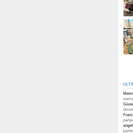
ULT
Mario
siamo
Giuse
dovre
Fran
parla
angel
parla