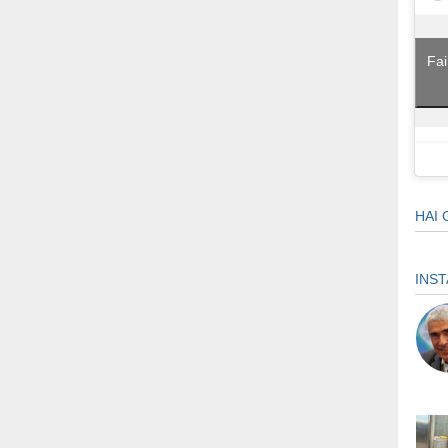
Fai
HAI 
INS