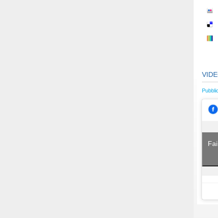
VID
Pubbli
Fai