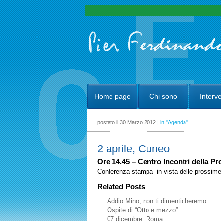
Home page
Chi sono
Interve
postato il 30 Marzo 2012
| in "
Agenda
"
2 aprile, Cuneo
Ore 14.45 – Centro Incontri della Pr
Conferenza stampa in vista delle prossime 
Related Posts
Addio Mino, non ti dimenticheremo
Ospite di “Otto e mezzo”
07 dicembre, Roma