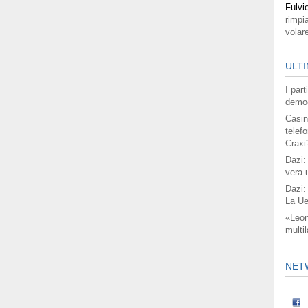
Fulvi
rimpi
volar
ULTI
I par
democ
Casin
telefo
Craxi
Dazi:
vera 
Dazi:
La Ue
«Leon
multil
NET