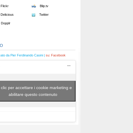
Flickr
Blip.tv
Delicious
Twitter
Dopplr
EO
cato da Pier Ferdinando Casini |
su:
Facebook
 clic per accettare i cookie marketing e
abilitare questo contenuto