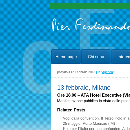
Home page
Chi sono
Interve
postato il 12 Febbraio 2013
| in "
Agenda
"
13 febbraio, Milano
Ore 18.00 – ATA Hotel Executive (Vi
Manifestazione pubblica in vista delle pross
Related Posts
Voci dalla convention. Il Terzo Polo in a
25 maggio, Porto Maurizio (IM)
Polo per l’Italia per non confondere Al