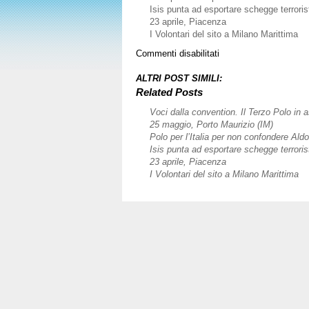
Isis punta ad esportare schegge terrori
23 aprile, Piacenza
I Volontari del sito a Milano Marittima
su
Commenti disabilitati
13
febbraio,
ALTRI POST SIMILI:
Milano
Related Posts
Voci dalla convention. Il Terzo Polo in a
25 maggio, Porto Maurizio (IM)
Polo per l’Italia per non confondere Al
Isis punta ad esportare schegge terrori
23 aprile, Piacenza
I Volontari del sito a Milano Marittima