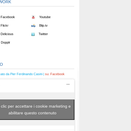
WORK
Facebook
Youtube
Flickr
Blip.tv
Delicious
Twitter
Dopplr
EO
cato da Pier Ferdinando Casini |
su:
Facebook
 clic per accettare i cookie marketing e
abilitare questo contenuto