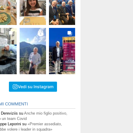
Vedi su Instagram
IMI COMMENTI
 Dereviziis
su
Anche mio figlio positivo,
 un team Covid
ppe Leporini
su
«Premier assediato,
bbe volere i leader in squadra»