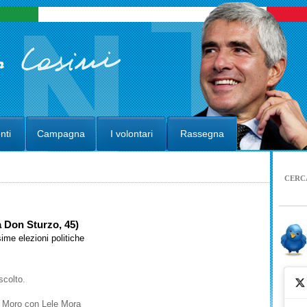
nti
Campagna
I volontari
Rassegna
CERC
a Don Sturzo, 45)
ime elezioni politiche
scolto.
do Moro con Lele Mora