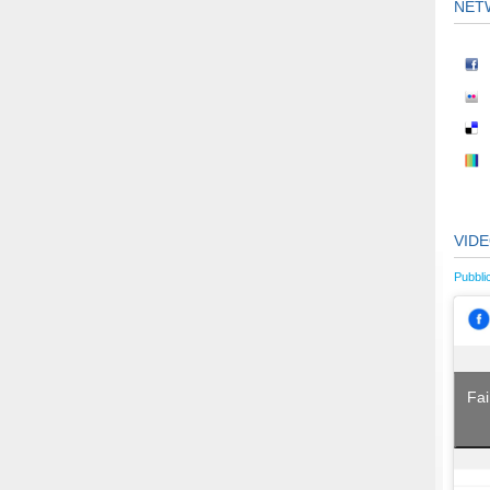
NET
VID
Pubbli
Fai