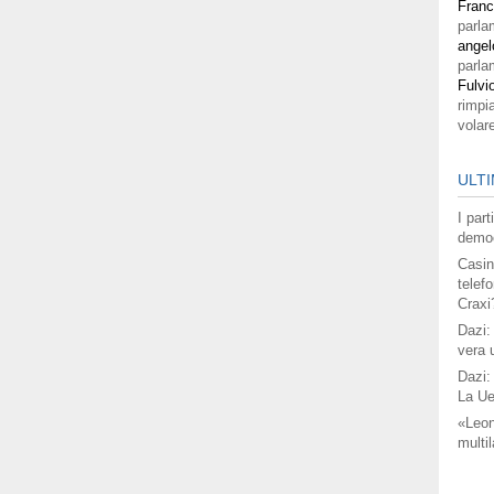
Fran
parla
angel
parla
Fulvi
rimpi
volar
ULTI
I par
democ
Casin
telefo
Craxi
Dazi:
vera 
Dazi:
La Ue
«Leon
multil