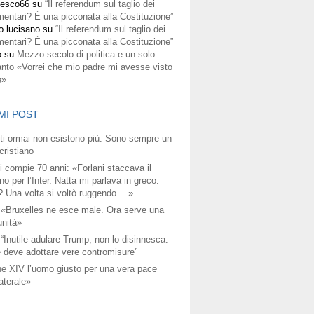
cesco66
su
“Il referendum sul taglio dei
mentari? È una picconata alla Costituzione”
o lucisano
su
“Il referendum sul taglio dei
mentari? È una picconata alla Costituzione”
o
su
Mezzo secolo di politica e un solo
anto «Vorrei che mio padre mi avesse visto
e»
MI POST
titi ormai non esistono più. Sono sempre un
ristiano
i compie 70 anni: «Forlani staccava il
no per l’Inter. Natta mi parlava in greco.
? Una volta si voltò ruggendo….»
 «Bruxelles ne esce male. Ora serve una
unità»
 “Inutile adulare Trump, non lo disinnesca.
 deve adottare vere contromisure”
e XIV l’uomo giusto per una vera pace
aterale»