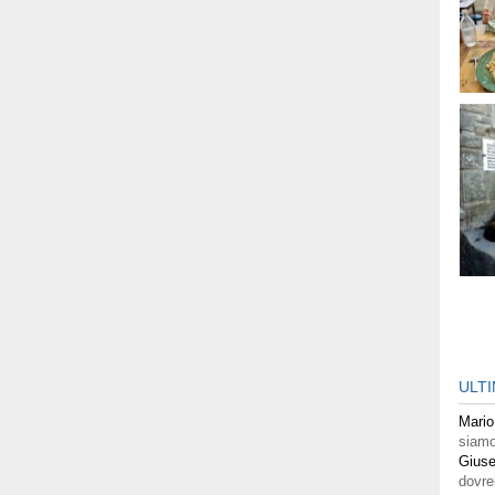
ULT
Mario
siamo
Giuse
dovre