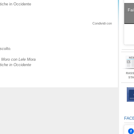
stiche in Occidente
Fai
Condividi con
scolto.
do Moro con Lele Mora
stiche in Occidente
RAS
ST
FAC