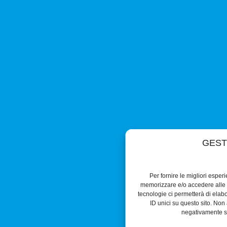
GEST
Per fornire le migliori esper
memorizzare e/o accedere alle i
tecnologie ci permetterà di ela
ID unici su questo sito. Non 
negativamente su