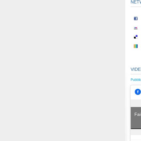
NET
VID
Pubbli
Fai