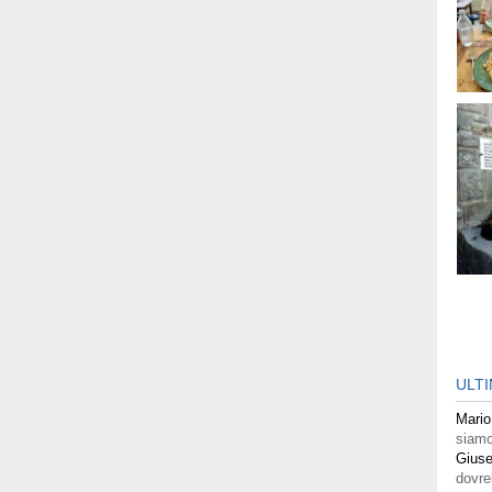
ULT
Mario
siamo
Giuse
dovre