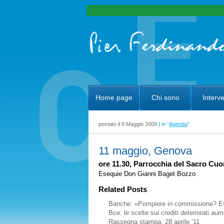
Home page
Chi sono
Interve
postato il 9 Maggio 2009
| in "
Agenda
"
11 maggio, Genova
ore 11.30, Parrocchia del Sacro Cu
Esequie Don Gianni Baget Bozzo
Related Posts
Banche: «Pompiere in commissione? Evit
Bce: le scelte sui crediti deteriorati au
Rassegna stampa, 28 aprile ’11