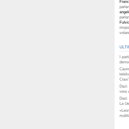
Fran
parla
angel
parla
Fulvi
rimpi
volar
ULTI
I par
democ
Casin
telefo
Craxi
Dazi:
vera 
Dazi:
La Ue
«Leon
multil