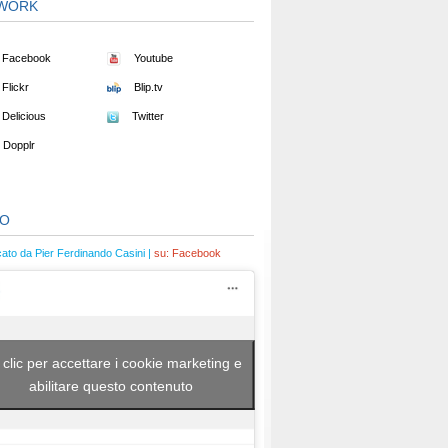
WORK
Facebook
Youtube
Flickr
Blip.tv
Delicious
Twitter
Dopplr
EO
cato da Pier Ferdinando Casini |
su:
Facebook
 clic per accettare i cookie marketing e
abilitare questo contenuto