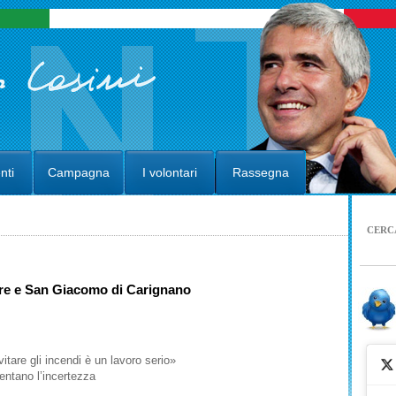
nti
Campagna
I volontari
Rassegna
CERC
ore e San Giacomo di Carignano
are gli incendi è un lavoro serio»
mentano l’incertezza