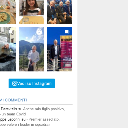
Vedi su Instagram
IMI COMMENTI
 Dereviziis
su
Anche mio figlio positivo,
 un team Covid
ppe Leporini
su
«Premier assediato,
bbe volere i leader in squadra»