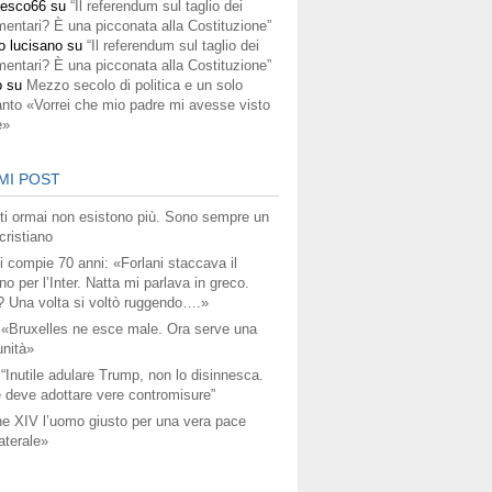
cesco66
su
“Il referendum sul taglio dei
mentari? È una picconata alla Costituzione”
o lucisano
su
“Il referendum sul taglio dei
mentari? È una picconata alla Costituzione”
o
su
Mezzo secolo di politica e un solo
anto «Vorrei che mio padre mi avesse visto
e»
MI POST
titi ormai non esistono più. Sono sempre un
ristiano
i compie 70 anni: «Forlani staccava il
no per l’Inter. Natta mi parlava in greco.
? Una volta si voltò ruggendo….»
 «Bruxelles ne esce male. Ora serve una
unità»
 “Inutile adulare Trump, non lo disinnesca.
 deve adottare vere contromisure”
e XIV l’uomo giusto per una vera pace
aterale»