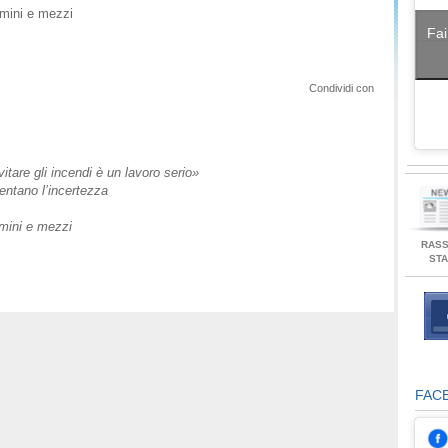
omini e mezzi
Fai
Condividi con
are gli incendi è un lavoro serio»
mentano l’incertezza
omini e mezzi
RAS
ST
FAC