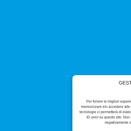
GEST
Per fornire le migliori esper
memorizzare e/o accedere alle i
tecnologie ci permetterà di ela
ID unici su questo sito. Non 
negativamente su