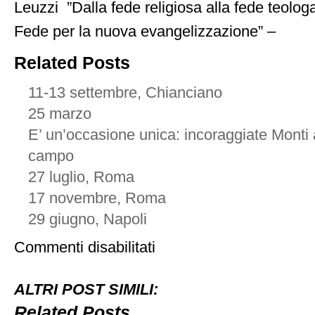
Leuzzi ”Dalla fede religiosa alla fede teolog
Fede per la nuova evangelizzazione” –
Related Posts
11-13 settembre, Chianciano
25 marzo
E’ un’occasione unica: incoraggiate Monti
campo
27 luglio, Roma
17 novembre, Roma
29 giugno, Napoli
su
Commenti disabilitati
07
novembre,
Roma
ALTRI POST SIMILI:
Related Posts