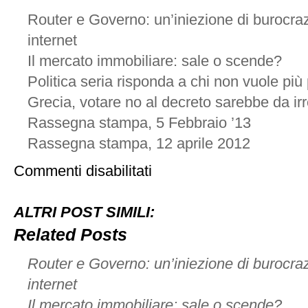
Router e Governo: un’iniezione di burocraz
internet
Il mercato immobiliare: sale o scende?
Politica seria risponda a chi non vuole pi
Grecia, votare no al decreto sarebbe da ir
Rassegna stampa, 5 Febbraio ’13
Rassegna stampa, 12 aprile 2012
su
Commenti disabilitati
04
maggio,
Roma
ALTRI POST SIMILI:
Related Posts
Router e Governo: un’iniezione di burocraz
internet
Il mercato immobiliare: sale o scende?