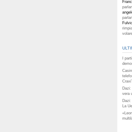
Fran
parla
angel
parla
Fulvi
rimpi
volar
ULTI
I par
democ
Casin
telefo
Craxi
Dazi:
vera 
Dazi:
La Ue
«Leon
multil