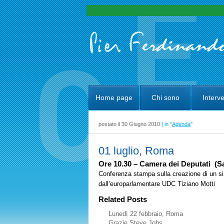
Home page
Chi sono
Interve
postato il 30 Giugno 2010
| in "
Agenda
"
01 luglio, Roma
Ore 10.30 – Camera dei Deputati (
Conferenza stampa sulla creazione di un sis
dall’europarlamentare UDC Tiziano Motti
Related Posts
Lunedì 22 febbraio, Roma
Grazie Steve Jobs