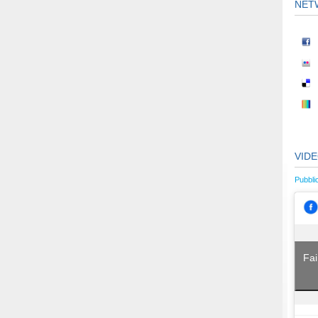
NET
VID
Pubbli
Fai