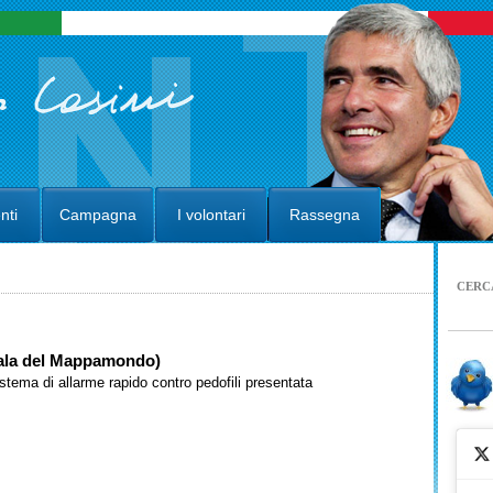
nti
Campagna
I volontari
Rassegna
CERC
Sala del Mappamondo)
tema di allarme rapido contro pedofili presentata