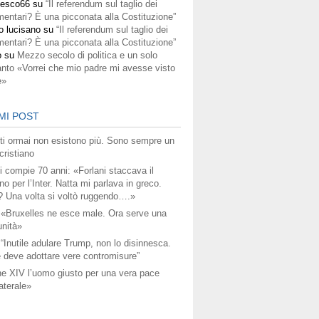
cesco66
su
“Il referendum sul taglio dei
mentari? È una picconata alla Costituzione”
o lucisano
su
“Il referendum sul taglio dei
mentari? È una picconata alla Costituzione”
o
su
Mezzo secolo di politica e un solo
anto «Vorrei che mio padre mi avesse visto
e»
MI POST
titi ormai non esistono più. Sono sempre un
ristiano
i compie 70 anni: «Forlani staccava il
no per l’Inter. Natta mi parlava in greco.
? Una volta si voltò ruggendo….»
 «Bruxelles ne esce male. Ora serve una
unità»
 “Inutile adulare Trump, non lo disinnesca.
 deve adottare vere contromisure”
e XIV l’uomo giusto per una vera pace
aterale»