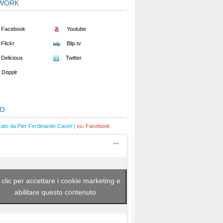
WORK
Facebook
Youtube
Flickr
Blip.tv
Delicious
Twitter
Dopplr
EO
cato da Pier Ferdinando Casini |
su:
Facebook
 clic per accettare i cookie marketing e
abilitare questo contenuto