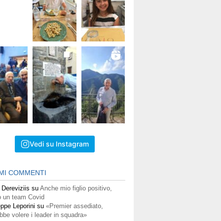
Vedi su Instagram
IMI COMMENTI
 Dereviziis
su
Anche mio figlio positivo,
 un team Covid
ppe Leporini
su
«Premier assediato,
bbe volere i leader in squadra»