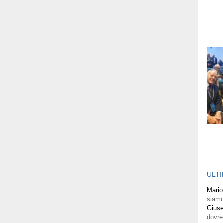
ULT
Mario
siamo
Giuse
dovre