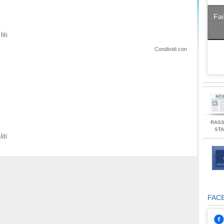
Fai
iti
Condividi con
RAS
ST
iti
FAC