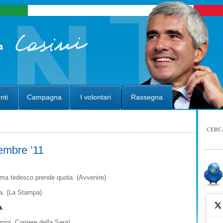
nti
Campagna
I volontari
Rassegna
CERC
embre ’11
stema tedesco prende quota. (Avvenire)
na. (La Stampa)
a.
ini, Corriere della Sera)