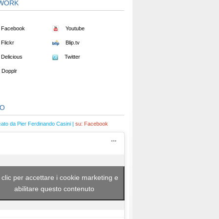
WORK
Facebook
Youtube
Flickr
Blip.tv
Delicious
Twitter
Dopplr
EO
cato da Pier Ferdinando Casini |
su:
Facebook
 clic per accettare i cookie marketing e
abilitare questo contenuto