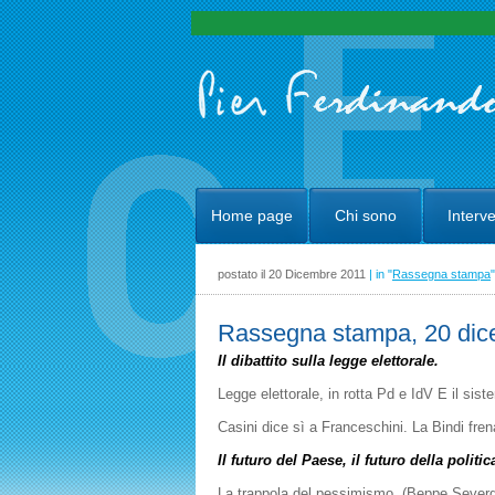
Home page
Chi sono
Interve
postato il 20 Dicembre 2011
| in "
Rassegna stampa
"
Rassegna stampa, 20 dic
Il dibattito sulla legge elettorale.
Legge elettorale, in rotta Pd e IdV E il si
Casini dice sì a Franceschini. La Bindi fre
Il futuro del Paese, il futuro della politic
La trappola del pessimismo. (Beppe Severgn