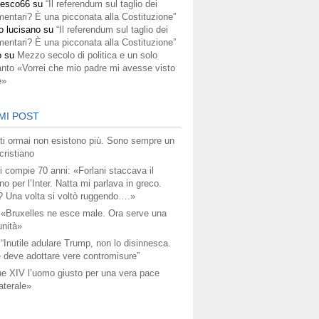
cesco66
su
“Il referendum sul taglio dei
mentari? È una picconata alla Costituzione”
o lucisano
su
“Il referendum sul taglio dei
mentari? È una picconata alla Costituzione”
o
su
Mezzo secolo di politica e un solo
anto «Vorrei che mio padre mi avesse visto
e»
MI POST
titi ormai non esistono più. Sono sempre un
ristiano
i compie 70 anni: «Forlani staccava il
no per l’Inter. Natta mi parlava in greco.
? Una volta si voltò ruggendo….»
 «Bruxelles ne esce male. Ora serve una
unità»
 “Inutile adulare Trump, non lo disinnesca.
 deve adottare vere contromisure”
e XIV l’uomo giusto per una vera pace
aterale»