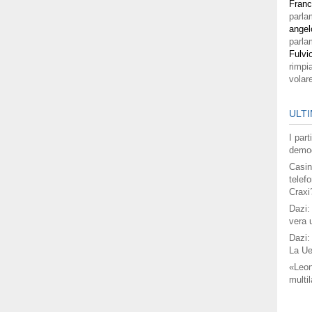
Fran
parla
angel
parla
Fulvi
rimpi
volar
ULTI
I par
democ
Casin
telefo
Craxi
Dazi:
vera 
Dazi:
La Ue
«Leon
multil