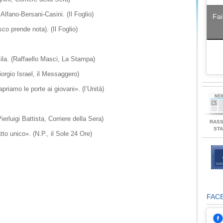
 Alfano-Bersani-Casini. (Il Foglio)
Fai
sco prende nota). (Il Foglio)
ila. (Raffaello Masci, La Stampa)
iorgio Israel, il Messaggero)
priamo le porte ai giovani». (l’Unità)
erluigi Battista, Corriere della Sera)
RAS
ST
tto unico». (N.P., il Sole 24 Ore)
FAC