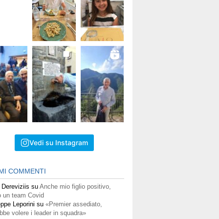
Vedi su Instagram
IMI COMMENTI
 Dereviziis
su
Anche mio figlio positivo,
 un team Covid
ppe Leporini
su
«Premier assediato,
bbe volere i leader in squadra»