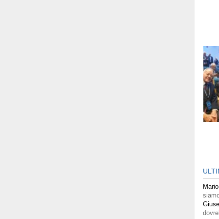
ULT
Mario
siamo
Giuse
dovre