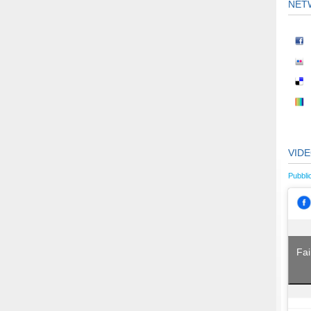
NET
VID
Pubbli
Fai