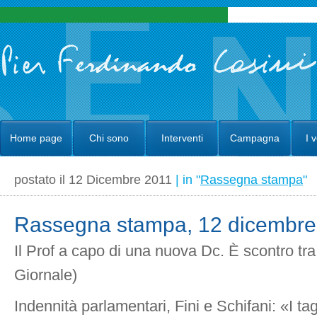
Home page
Chi sono
Interventi
Campagna
I 
postato il 12 Dicembre 2011
| in "
Rassegna stampa
"
Rassegna stampa, 12 dicembre
Il Prof a capo di una nuova Dc. È scontro tra 
Giornale)
Indennità parlamentari, Fini e Schifani: «I ta