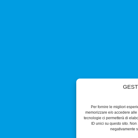
GEST
Per fornire le migliori esper
memorizzare e/o accedere alle i
tecnologie ci permetterà di ela
ID unici su questo sito. Non 
negativamente su