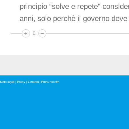
principio “solve e repete” conside
anni, solo perchè il governo deve
0
Note legali
|
Policy
|
Contatti
|
Entra nel sito